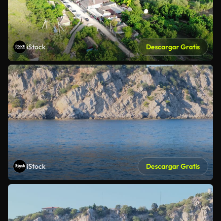
iStock
Descargar Gratis
iStock
Descargar Gratis