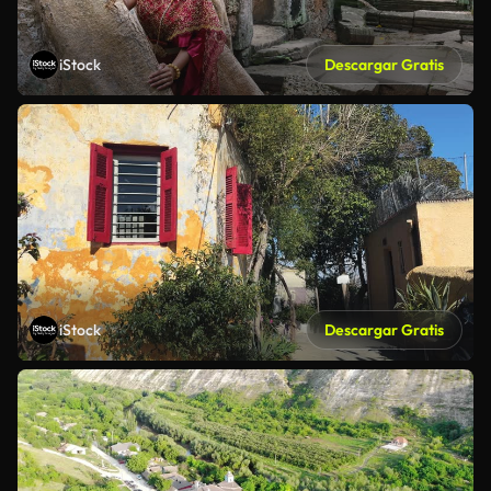
iStock
Descargar Gratis
iStock
Descargar Gratis