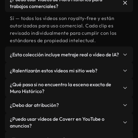
trabajos comerciales?
Sí — todos los vídeos son royalty-free y están
autorizados para uso comercial. Cada clip es
revisado individualmente para cumplir con los
estándares de propiedad intelectual.
¿Esta colección incluye metraje real o vídeo de IA?
Ambos. Es una biblioteca híbrida de metraje real
¿Ralentizarán estos vídeos mi sitio web?
relacionado con Muro Histórico y vídeos
generados por IA. Todo está claramente
No si selecciona nuestras versiones optimizadas
¿Qué pasa si no encuentro la escena exacta de
etiquetado.
para web, diseñadas específicamente para uso de
Muro Histórico?
fondo y para mantener un rendimiento óptimo de
Puedes crear una al instante usando Coverr AI
métricas como LCP.
¿Debo dar atribución?
Studio. Describe la escena, como "Muro Histórico
al atardecer", y la IA la generará en segundos
No es necesario. Todos los vídeos en nuestra
¿Puedo usar vídeos de Coverr en YouTube o
conforme a nuestros estándares.
biblioteca son royalty-free, aunque siempre se
anuncios?
agradece la mención.
Sí. Todo el metraje puede usarse en vídeos