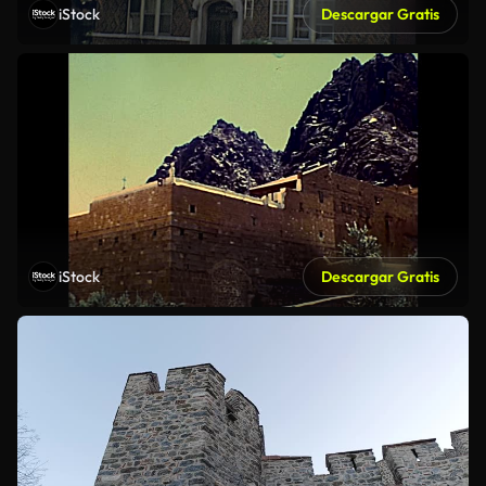
iStock
Descargar Gratis
iStock
Descargar Gratis