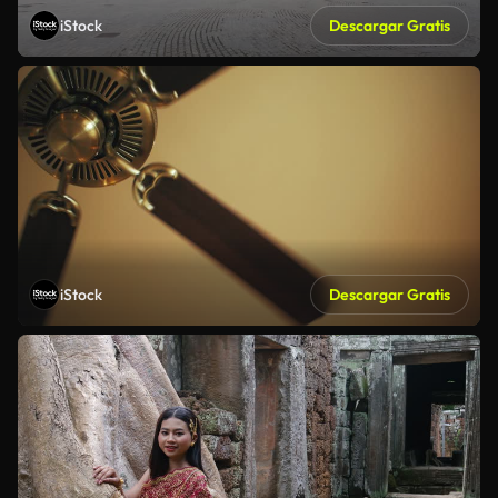
iStock
Descargar Gratis
iStock
Descargar Gratis