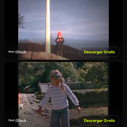
iStock
Descargar Gratis
iStock
Descargar Gratis