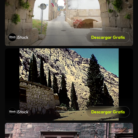
iStock
Descargar Gratis
iStock
Descargar Gratis