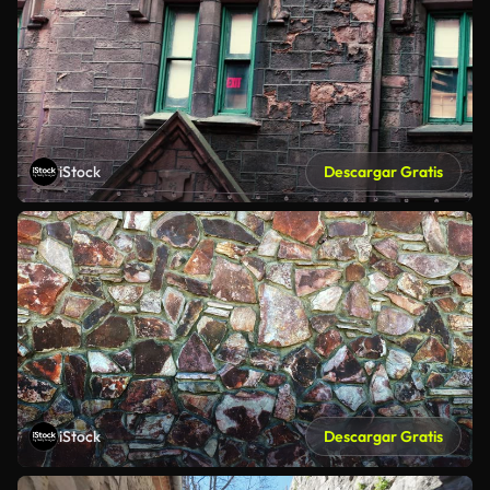
iStock
Descargar Gratis
iStock
Descargar Gratis