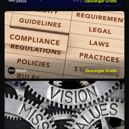
iStock
Descargar Gratis
iStock
Descargar Gratis