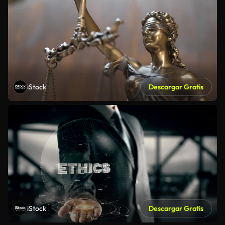
iStock
Descargar Gratis
iStock
Descargar Gratis