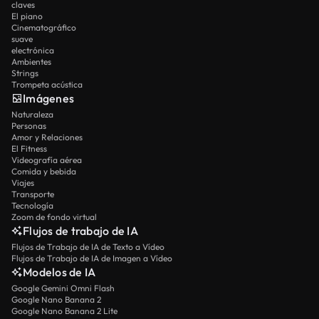
claves
El piano
Cinematográfico
suave
electrónica
Ambientes
Strings
Trompeta acústica
Imágenes
Naturaleza
Personas
Amor y Relaciones
El Fitness
Videografía aérea
Comida y bebida
Viajes
Transporte
Tecnología
Zoom de fondo virtual
Flujos de trabajo de IA
Flujos de Trabajo de IA de Texto a Vídeo
Flujos de Trabajo de IA de Imagen a Vídeo
Modelos de IA
Google Gemini Omni Flash
Google Nano Banana 2
Google Nano Banana 2 Lite