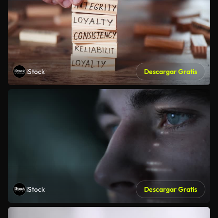
iStock
Descargar Gratis
iStock
Descargar Gratis