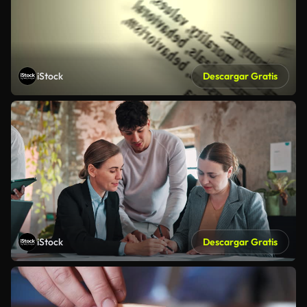
iStock
Descargar Gratis
iStock
Descargar Gratis