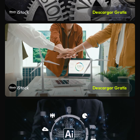
iStock
Descargar Gratis
iStock
Descargar Gratis