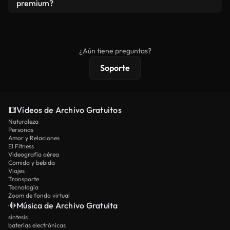
vídeos. Solo asegúrese de que el producto final no
premium?
se redistribuya como metraje de stock básico.
Los vídeos royalty-free incluyen derechos
comerciales estándar; el contenido premium
ofrece metraje exclusivo, resolución 4K y
¿Aún tiene preguntas?
protecciones de licencia extendidas.
Soporte
Vídeos de Archivo Gratuitos
Naturaleza
Personas
Amor y Relaciones
El Fitness
Videografía aérea
Comida y bebida
Viajes
Transporte
Tecnología
Zoom de fondo virtual
Música de Archivo Gratuita
síntesis
baterías electrónicas