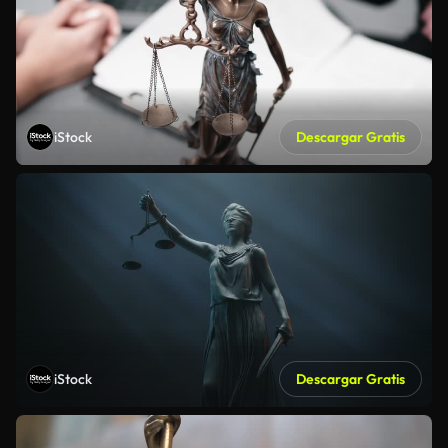
iStock
Descargar Gratis
iStock
Descargar Gratis