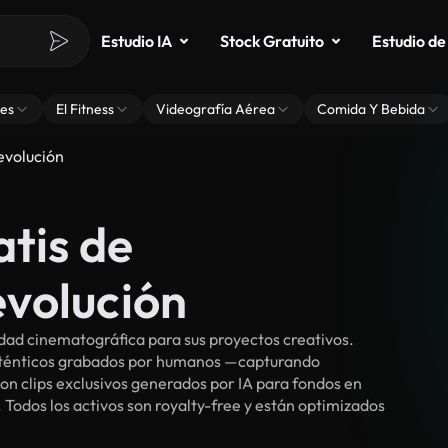
Estudio IA
Stock Gratuito
Estudio de
es
El Fitness
Videografía Aérea
Comida Y Bebida
volución
atis de
volución
ad cinematográfica para sus proyectos creativos.
auténticos grabados por humanos —capturando
n clips exclusivos generados por IA para fondos en
 Todos los activos son royalty-free y están optimizados