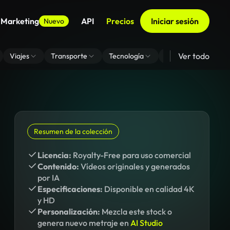
 Marketing
API
Precios
Iniciar sesión
Nuevo
Ver todo
Viajes
Transporte
Tecnología
Zoom De Fondo Virt
Resumen de la colección
Licencia:
Royalty-Free para uso comercial
Contenido:
Vídeos originales y generados
por IA
Especificaciones:
Disponible en calidad 4K
y HD
Personalización:
Mezcla este stock o
genera nuevo metraje en
AI Studio