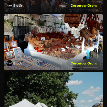
iStock
Descargar Gratis
iStock
Descargar Gratis