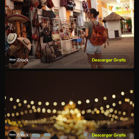
iStock
Descargar Gratis
iStock
Descargar Gratis