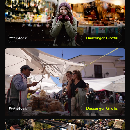
iStock
Descargar Gratis
iStock
Descargar Gratis