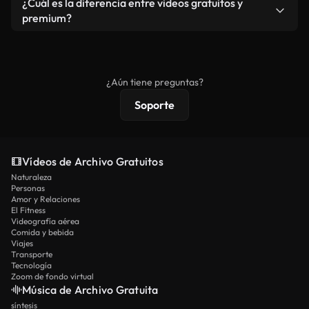
¿Cuál es la diferencia entre videos gratuitos y
vídeos. Solo asegúrese de que el producto final no
premium?
se redistribuya como metraje de stock básico.
Los vídeos royalty-free incluyen derechos
comerciales estándar; el contenido premium
ofrece metraje exclusivo, resolución 4K y
¿Aún tiene preguntas?
protecciones de licencia extendidas.
Soporte
Vídeos de Archivo Gratuitos
Naturaleza
Personas
Amor y Relaciones
El Fitness
Videografía aérea
Comida y bebida
Viajes
Transporte
Tecnología
Zoom de fondo virtual
Música de Archivo Gratuita
síntesis