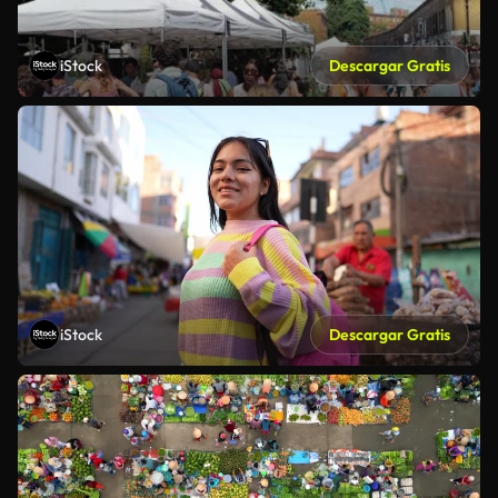
iStock
Descargar Gratis
iStock
Descargar Gratis