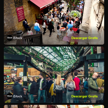
iStock
Descargar Gratis
iStock
Descargar Gratis