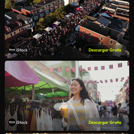
iStock
Descargar Gratis
iStock
Descargar Gratis