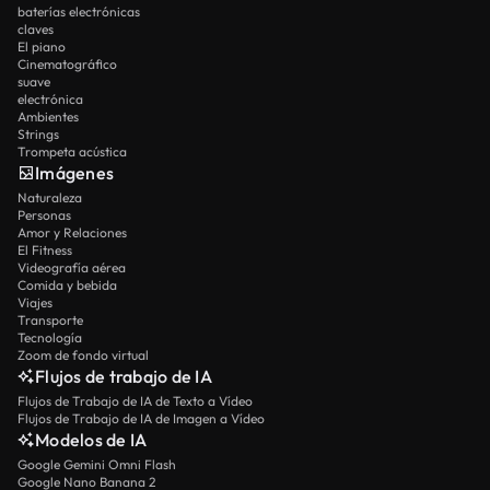
baterías electrónicas
claves
El piano
Cinematográfico
suave
electrónica
Ambientes
Strings
Trompeta acústica
Imágenes
Naturaleza
Personas
Amor y Relaciones
El Fitness
Videografía aérea
Comida y bebida
Viajes
Transporte
Tecnología
Zoom de fondo virtual
Flujos de trabajo de IA
Flujos de Trabajo de IA de Texto a Vídeo
Flujos de Trabajo de IA de Imagen a Vídeo
Modelos de IA
Google Gemini Omni Flash
Google Nano Banana 2