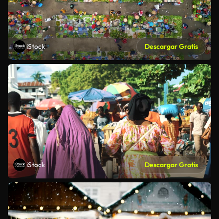
iStock
Descargar Gratis
iStock
Descargar Gratis