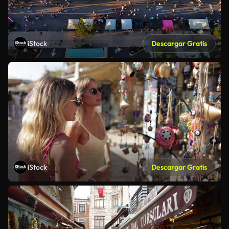
iStock
Descargar Gratis
iStock
Descargar Gratis