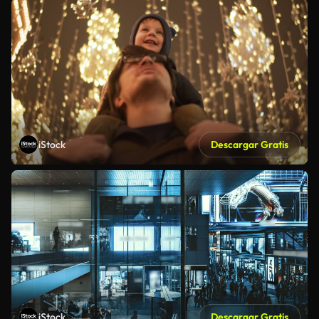
iStock
Descargar Gratis
iStock
Descargar Gratis