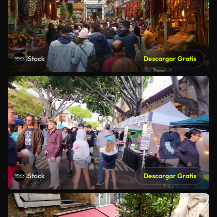
iStock
Descargar Gratis
iStock
Descargar Gratis