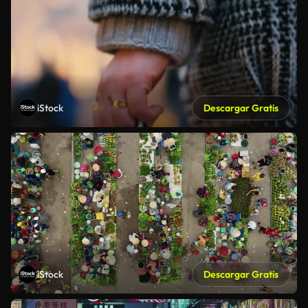
iStock
Descargar Gratis
iStock
Descargar Gratis