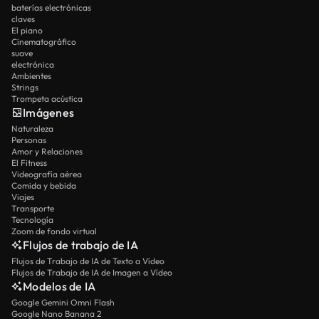
baterías electrónicas
claves
El piano
Cinematográfico
suave
electrónica
Ambientes
Strings
Trompeta acústica
Imágenes
Naturaleza
Personas
Amor y Relaciones
El Fitness
Videografía aérea
Comida y bebida
Viajes
Transporte
Tecnología
Zoom de fondo virtual
Flujos de trabajo de IA
Flujos de Trabajo de IA de Texto a Vídeo
Flujos de Trabajo de IA de Imagen a Vídeo
Modelos de IA
Google Gemini Omni Flash
Google Nano Banana 2