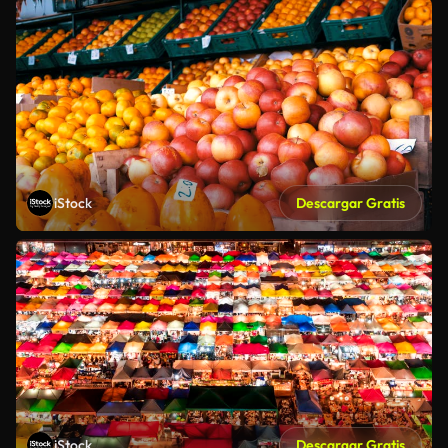
iStock
Descargar Gratis
iStock
Descargar Gratis