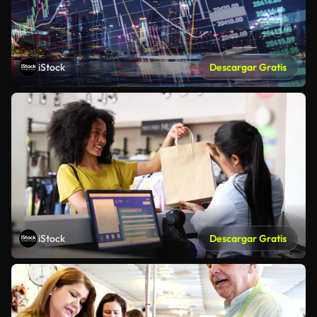
iStock
Descargar Gratis
iStock
Descargar Gratis