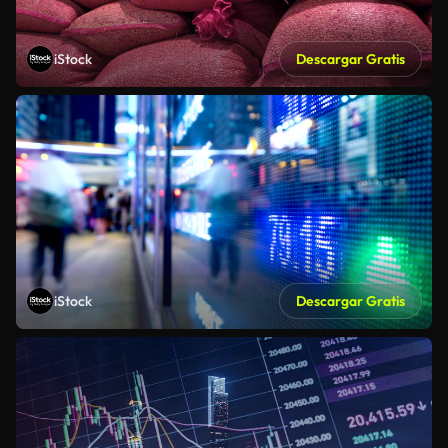
iStock
Descargar Gratis
iStock
Descargar Gratis