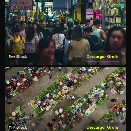
iStock
Descargar Gratis
iStock
Descargar Gratis