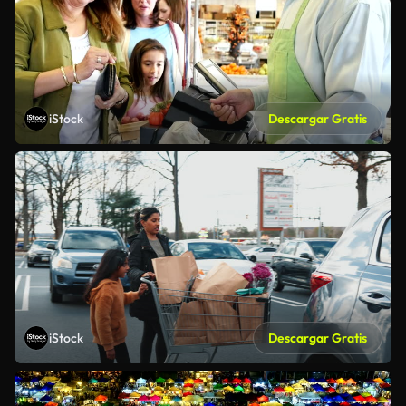
iStock
Descargar Gratis
iStock
Descargar Gratis