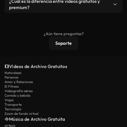
¿Cuál es la diferencia entre videos gratuitos y
vídeos. Solo asegúrese de que el producto final no
premium?
se redistribuya como metraje de stock básico.
Los vídeos royalty-free incluyen derechos
comerciales estándar; el contenido premium
ofrece metraje exclusivo, resolución 4K y
¿Aún tiene preguntas?
protecciones de licencia extendidas.
Soporte
Vídeos de Archivo Gratuitos
Naturaleza
Personas
Amor y Relaciones
El Fitness
Videografía aérea
Comida y bebida
Viajes
Transporte
Tecnología
Zoom de fondo virtual
Música de Archivo Gratuita
síntesis