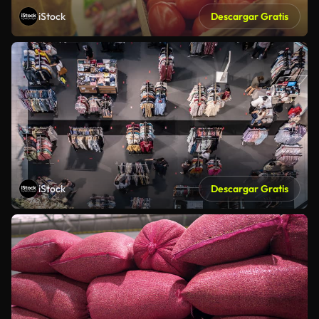
iStock
Descargar Gratis
iStock
Descargar Gratis