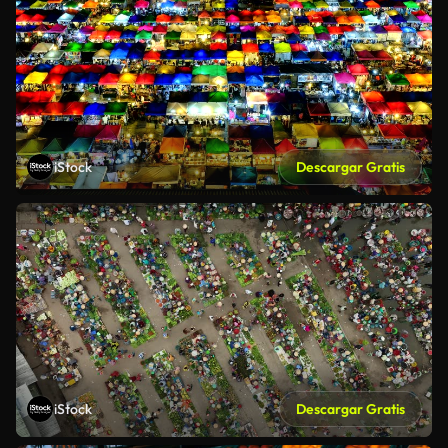
iStock
Descargar Gratis
iStock
Descargar Gratis