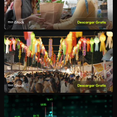
iStock
Descargar Gratis
iStock
Descargar Gratis