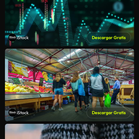
iStock
Descargar Gratis
iStock
Descargar Gratis