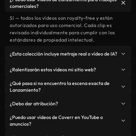
comerciales?
Sí — todos los vídeos son royalty-free y están
autorizados para uso comercial. Cada clip es
revisado individualmente para cumplir con los
estándares de propiedad intelectual.
¿Esta colección incluye metraje real o vídeo de IA?
Ambos. Es una biblioteca híbrida de metraje real
¿Ralentizarán estos vídeos mi sitio web?
relacionado con Lanzamiento y vídeos generados
por IA. Todo está claramente etiquetado.
No si selecciona nuestras versiones optimizadas
¿Qué pasa si no encuentro la escena exacta de
para web, diseñadas específicamente para uso de
Lanzamiento?
fondo y para mantener un rendimiento óptimo de
Puedes crear una al instante usando Coverr AI
métricas como LCP.
¿Debo dar atribución?
Studio. Describe la escena, como "Lanzamiento al
atardecer", y la IA la generará en segundos
No es necesario. Todos los vídeos en nuestra
¿Puedo usar vídeos de Coverr en YouTube o
conforme a nuestros estándares.
biblioteca son royalty-free, aunque siempre se
anuncios?
agradece la mención.
Sí. Todo el metraje puede usarse en vídeos