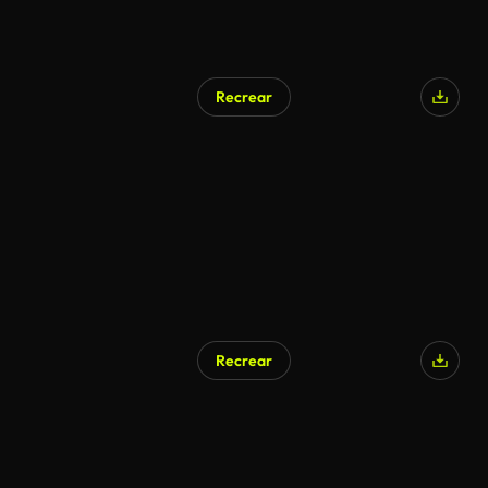
Recrear
Recrear