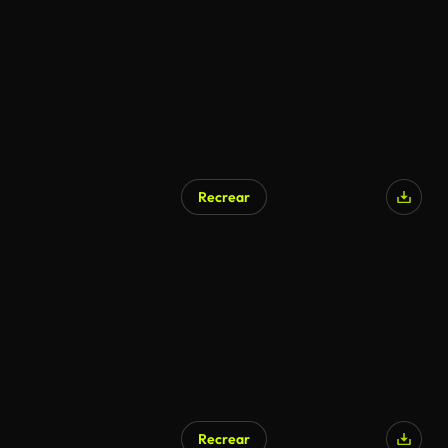
Recrear
Recrear