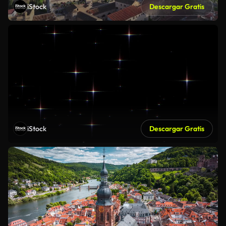
iStock
Descargar Gratis
iStock
Descargar Gratis