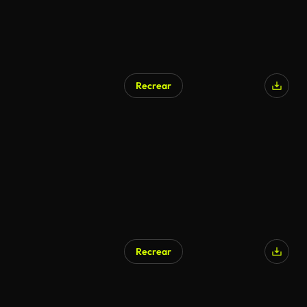
Recrear
Recrear