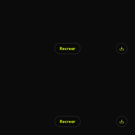
Recrear
Recrear