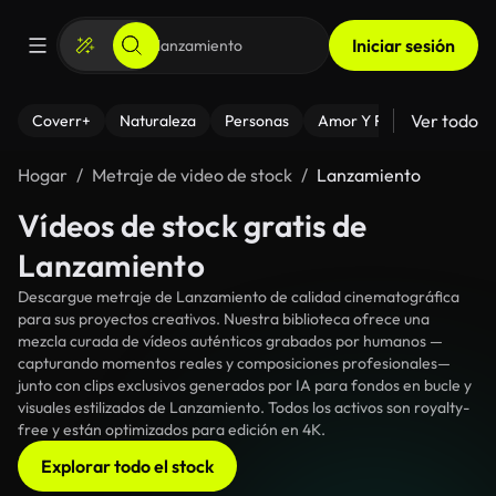
Iniciar sesión
Ver todo
Coverr+
Naturaleza
Personas
Amor Y Relaciones
El
Hogar
Metraje de video de stock
Lanzamiento
Vídeos de stock gratis de
Lanzamiento
Descargue metraje de Lanzamiento de calidad cinematográfica
para sus proyectos creativos. Nuestra biblioteca ofrece una
mezcla curada de vídeos auténticos grabados por humanos —
capturando momentos reales y composiciones profesionales—
junto con clips exclusivos generados por IA para fondos en bucle y
visuales estilizados de Lanzamiento. Todos los activos son royalty-
free y están optimizados para edición en 4K.
Explorar todo el stock