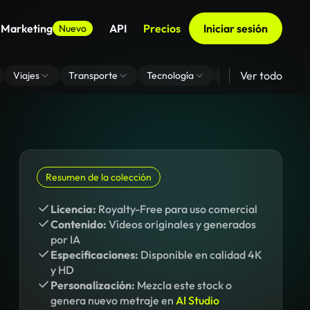
 Marketing
API
Precios
Iniciar sesión
Nuevo
Ver todo
Viajes
Transporte
Tecnología
Zoom De Fondo Virt
Resumen de la colección
Licencia:
Royalty-Free para uso comercial
Contenido:
Vídeos originales y generados
por IA
Especificaciones:
Disponible en calidad 4K
y HD
Personalización:
Mezcla este stock o
genera nuevo metraje en
AI Studio