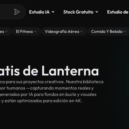
Estudio IA
Stock Gratuito
Estudio de
es
El Fitness
Videografía Aérea
Comida Y Bebida
atis de Lanterna
a para sus proyectos creativos. Nuestra biblioteca
s por humanos —capturando momentos reales y
enerados por IA para fondos en bucle y visuales
e y están optimizados para edición en 4K.