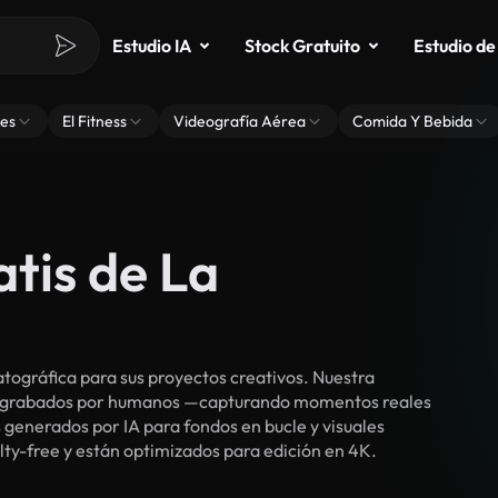
Estudio IA
Stock Gratuito
Estudio de
es
El Fitness
Videografía Aérea
Comida Y Bebida
atis de La
tográfica para sus proyectos creativos. Nuestra
cos grabados por humanos —capturando momentos reales
 generados por IA para fondos en bucle y visuales
alty-free y están optimizados para edición en 4K.