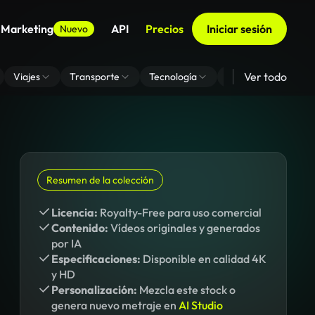
 Marketing
API
Precios
Iniciar sesión
Nuevo
Ver todo
Viajes
Transporte
Tecnología
Zoom De Fondo Virt
Resumen de la colección
Licencia:
Royalty-Free para uso comercial
Contenido:
Vídeos originales y generados
por IA
Especificaciones:
Disponible en calidad 4K
y HD
Personalización:
Mezcla este stock o
genera nuevo metraje en
AI Studio