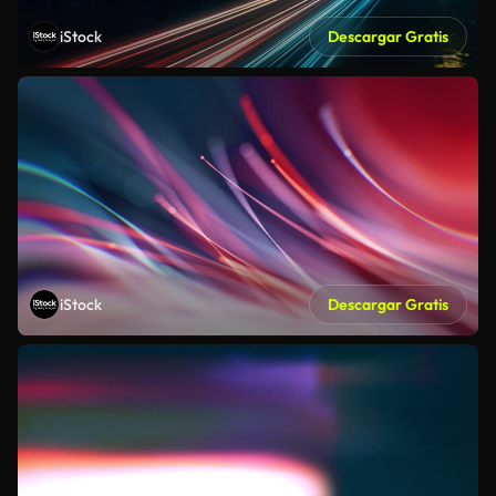
iStock
Descargar Gratis
iStock
Descargar Gratis