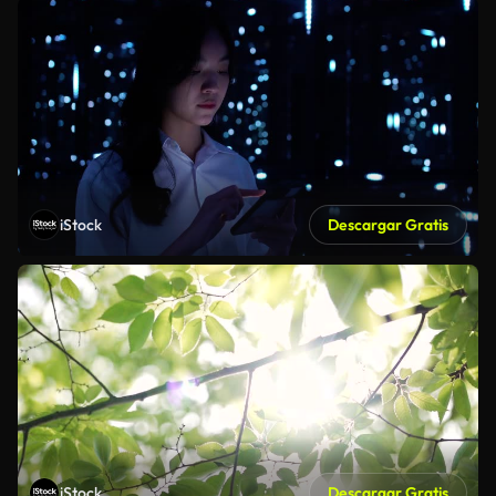
iStock
Descargar Gratis
iStock
Descargar Gratis