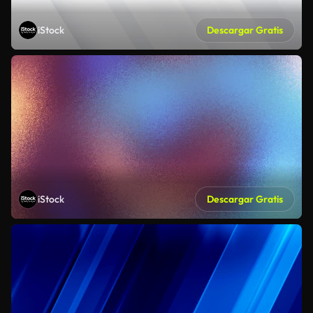
iStock
Descargar Gratis
iStock
Descargar Gratis