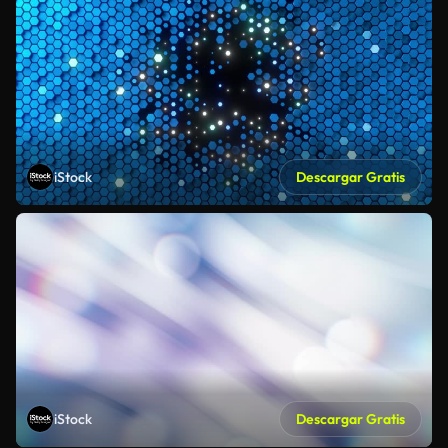
iStock
Descargar Gratis
iStock
Descargar Gratis