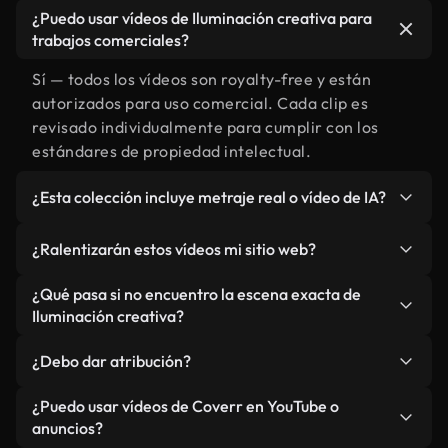
¿Puedo usar vídeos de Iluminación creativa para
trabajos comerciales?
Sí — todos los vídeos son royalty-free y están
autorizados para uso comercial. Cada clip es
revisado individualmente para cumplir con los
estándares de propiedad intelectual.
¿Esta colección incluye metraje real o vídeo de IA?
Ambos. Es una biblioteca híbrida de metraje real
¿Ralentizarán estos vídeos mi sitio web?
relacionado con Iluminación creativa y vídeos
generados por IA. Todo está claramente
No si selecciona nuestras versiones optimizadas
¿Qué pasa si no encuentro la escena exacta de
etiquetado.
para web, diseñadas específicamente para uso de
Iluminación creativa?
fondo y para mantener un rendimiento óptimo de
Puedes crear una al instante usando Coverr AI
métricas como LCP.
¿Debo dar atribución?
Studio. Describe la escena, como "Iluminación
creativa al atardecer", y la IA la generará en
No es necesario. Todos los vídeos en nuestra
¿Puedo usar vídeos de Coverr en YouTube o
segundos conforme a nuestros estándares.
biblioteca son royalty-free, aunque siempre se
anuncios?
agradece la mención.