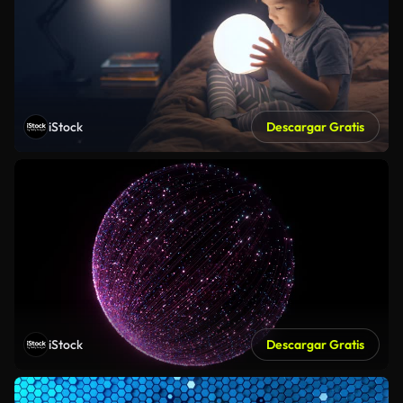
iStock
Descargar Gratis
iStock
Descargar Gratis