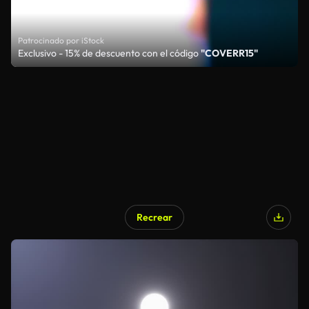
Patrocinado por iStock
Exclusivo - 15% de descuento con el código
"COVERR15"
Recrear