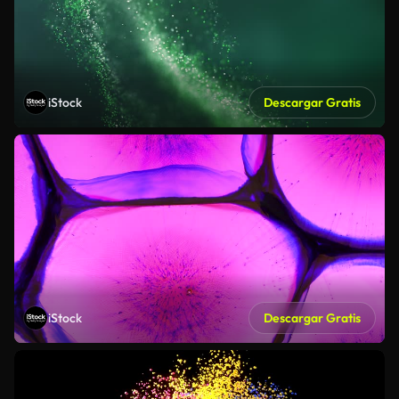
iStock
Descargar Gratis
iStock
Descargar Gratis