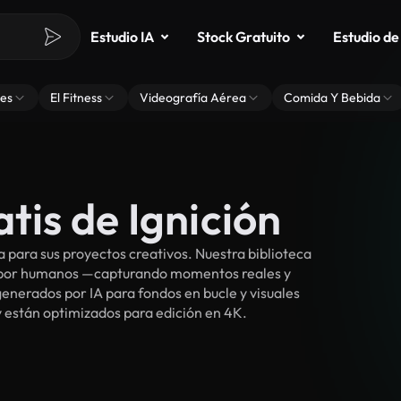
Estudio IA
Stock Gratuito
Estudio de
es
El Fitness
Videografía Aérea
Comida Y Bebida
tis de Ignición
 para sus proyectos creativos. Nuestra biblioteca
s por humanos —capturando momentos reales y
enerados por IA para fondos en bucle y visuales
 y están optimizados para edición en 4K.