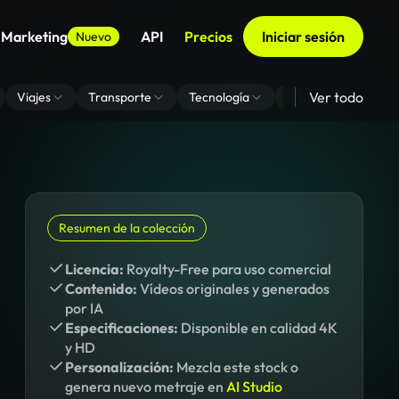
 Marketing
API
Precios
Iniciar sesión
Nuevo
Ver todo
Viajes
Transporte
Tecnología
Zoom De Fondo Virt
Resumen de la colección
Licencia:
Royalty-Free para uso comercial
Contenido:
Vídeos originales y generados
por IA
Especificaciones:
Disponible en calidad 4K
y HD
Personalización:
Mezcla este stock o
genera nuevo metraje en
AI Studio