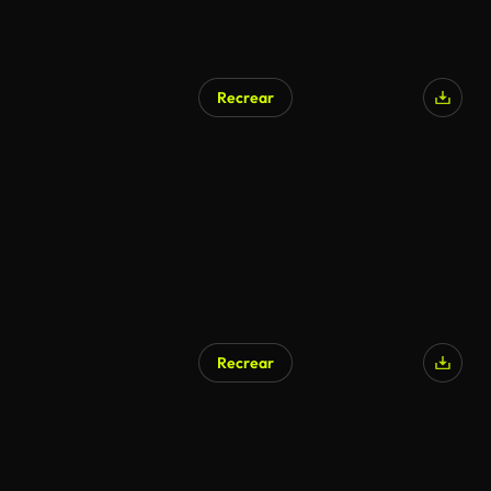
Recrear
Recrear