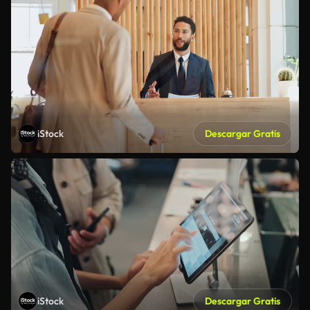
iStock
Descargar Gratis
iStock
Descargar Gratis