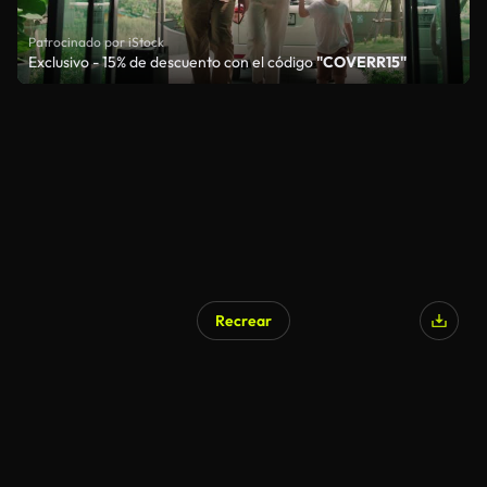
Patrocinado por iStock
Exclusivo - 15% de descuento con el código
"COVERR15"
Recrear