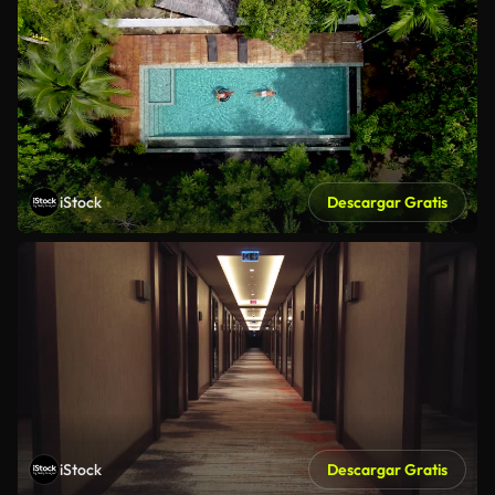
iStock
Descargar Gratis
iStock
Descargar Gratis