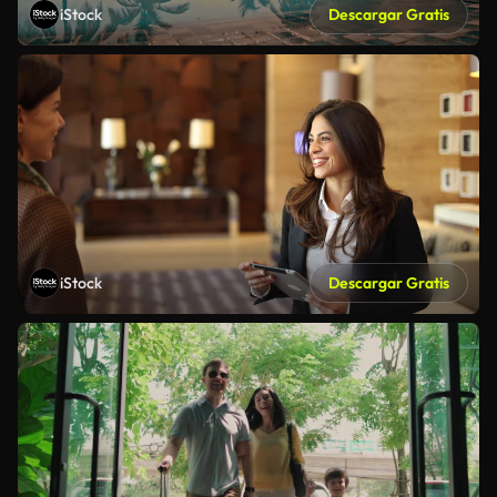
iStock
Descargar Gratis
iStock
Descargar Gratis