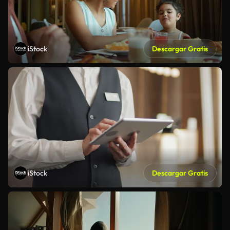
iStock
Descargar Gratis
iStock
Descargar Gratis