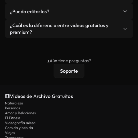
redistribuya el metraje en sí como producto
No. Ninguno de nuestros vídeos incluye marcas de
¿Puedo editarlos?
independiente.
agua. Obtendrá metraje limpio y listo para usar en
cada descarga.
Sí. Eres libre de recortar o mezclar nuestros
¿Cuál es la diferencia entre videos gratuitos y
vídeos. Solo asegúrese de que el producto final no
premium?
se redistribuya como metraje de stock básico.
Los vídeos royalty-free incluyen derechos
comerciales estándar; el contenido premium
ofrece metraje exclusivo, resolución 4K y
¿Aún tiene preguntas?
protecciones de licencia extendidas.
Soporte
Vídeos de Archivo Gratuitos
Naturaleza
Personas
Amor y Relaciones
El Fitness
Videografía aérea
Comida y bebida
Viajes
Transporte