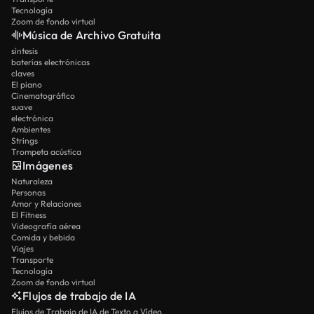
Tecnología
Zoom de fondo virtual
Música de Archivo Gratuita
síntesis
baterías electrónicas
claves
El piano
Cinematográfico
suave
electrónica
Ambientes
Strings
Trompeta acústica
Imágenes
Naturaleza
Personas
Amor y Relaciones
El Fitness
Videografía aérea
Comida y bebida
Viajes
Transporte
Tecnología
Zoom de fondo virtual
Flujos de trabajo de IA
Flujos de Trabajo de IA de Texto a Vídeo