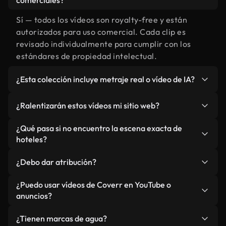
comerciales?
Sí — todos los vídeos son royalty-free y están
autorizados para uso comercial. Cada clip es
revisado individualmente para cumplir con los
estándares de propiedad intelectual.
¿Esta colección incluye metraje real o vídeo de IA?
Ambos. Es una biblioteca híbrida de metraje real
¿Ralentizarán estos vídeos mi sitio web?
relacionado con hoteles y vídeos generados por
IA. Todo está claramente etiquetado.
No si selecciona nuestras versiones optimizadas
¿Qué pasa si no encuentro la escena exacta de
para web, diseñadas específicamente para uso de
hoteles?
fondo y para mantener un rendimiento óptimo de
Puedes crear una al instante usando Coverr AI
métricas como LCP.
¿Debo dar atribución?
Studio. Describe la escena, como "hoteles al
atardecer", y la IA la generará en segundos
No es necesario. Todos los vídeos en nuestra
¿Puedo usar vídeos de Coverr en YouTube o
conforme a nuestros estándares.
biblioteca son royalty-free, aunque siempre se
anuncios?
agradece la mención.
Sí. Todo el metraje puede usarse en vídeos
¿Tienen marcas de agua?
monetizados y anuncios, siempre que no se