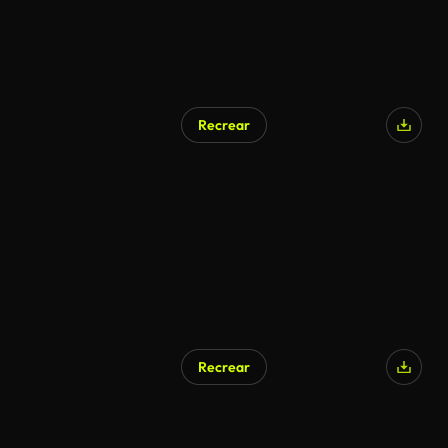
Recrear
Recrear