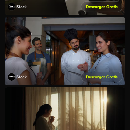
iStock
Descargar Gratis
iStock
Descargar Gratis