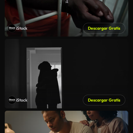
iStock
Descargar Gratis
iStock
Descargar Gratis