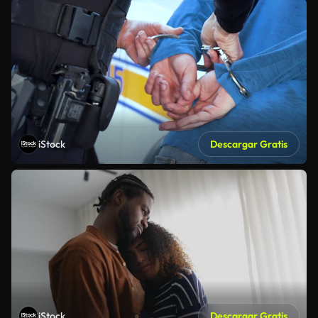
iStock
Descargar Gratis
iStock
Descargar Gratis