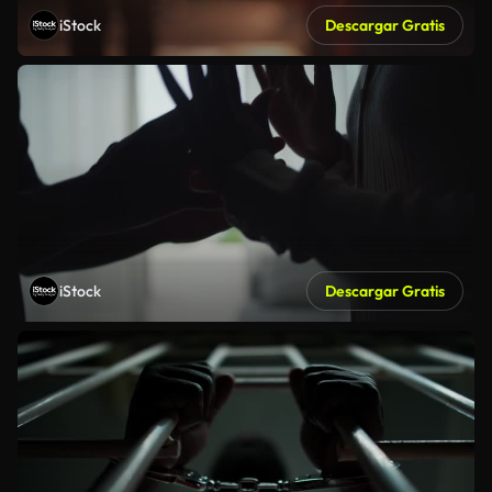
iStock
Descargar Gratis
iStock
Descargar Gratis