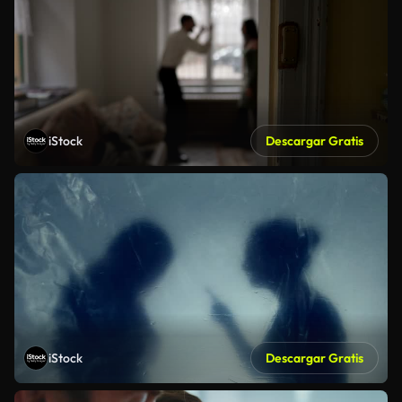
iStock
Descargar Gratis
iStock
Descargar Gratis