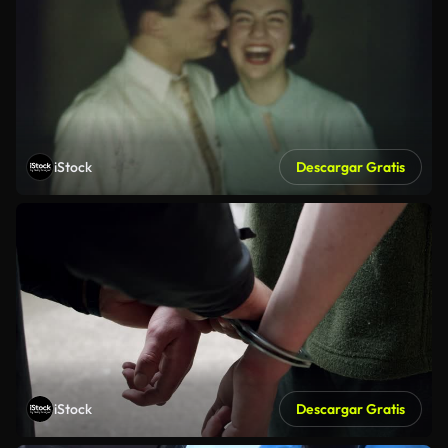
iStock
Descargar Gratis
iStock
Descargar Gratis