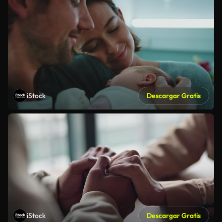
iStock
Descargar Gratis
iStock
Descargar Gratis