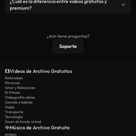
¿Cuál es la diferencia entre videos gratuitos y
vídeos. Solo asegúrese de que el producto final no
premium?
se redistribuya como metraje de stock básico.
Los vídeos royalty-free incluyen derechos
comerciales estándar; el contenido premium
ofrece metraje exclusivo, resolución 4K y
¿Aún tiene preguntas?
protecciones de licencia extendidas.
Soporte
Vídeos de Archivo Gratuitos
Naturaleza
Personas
Amor y Relaciones
El Fitness
Videografía aérea
Comida y bebida
Viajes
Transporte
Tecnología
Zoom de fondo virtual
Música de Archivo Gratuita
síntesis