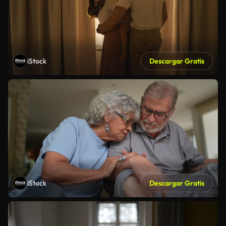
iStock
Descargar Gratis
iStock
Descargar Gratis