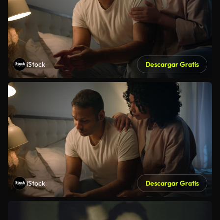
iStock
Descargar Gratis
iStock
Descargar Gratis