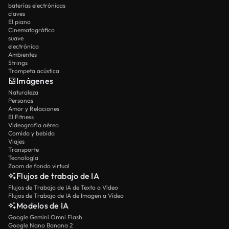
baterías electrónicas
claves
El piano
Cinematográfico
suave
electrónica
Ambientes
Strings
Trompeta acústica
Imágenes
Naturaleza
Personas
Amor y Relaciones
El Fitness
Videografía aérea
Comida y bebida
Viajes
Transporte
Tecnología
Zoom de fondo virtual
Flujos de trabajo de IA
Flujos de Trabajo de IA de Texto a Vídeo
Flujos de Trabajo de IA de Imagen a Vídeo
Modelos de IA
Google Gemini Omni Flash
Google Nano Banana 2