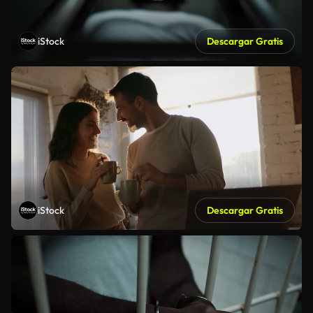
iStock
Descargar Gratis
iStock
Descargar Gratis