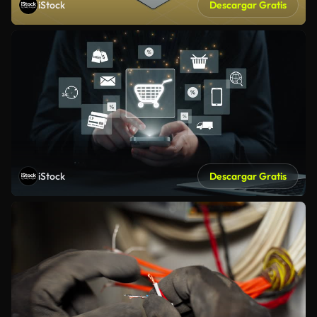
iStock
Descargar Gratis
iStock
Descargar Gratis