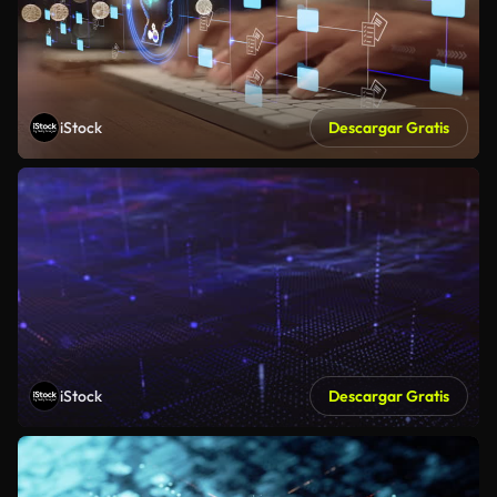
iStock
Descargar Gratis
iStock
Descargar Gratis