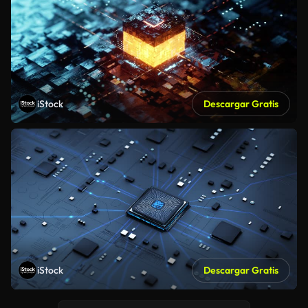
iStock
Descargar Gratis
iStock
Descargar Gratis