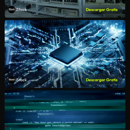
iStock
Descargar Gratis
iStock
Descargar Gratis