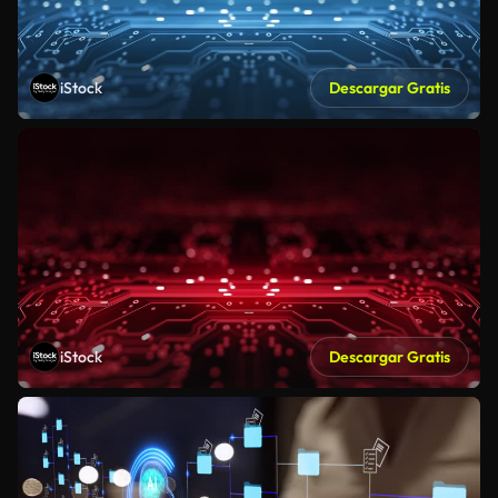
iStock
Descargar Gratis
iStock
Descargar Gratis