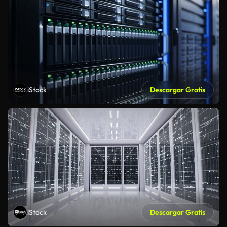
iStock
Descargar Gratis
iStock
Descargar Gratis