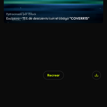
Patrocinado por iStock
Exclusivo - 15% de descuento con el código
"COVERR15"
Recrear