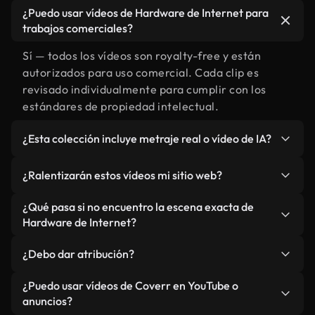
¿Puedo usar vídeos de Hardware de Internet para
trabajos comerciales?
Sí — todos los vídeos son royalty-free y están
autorizados para uso comercial. Cada clip es
revisado individualmente para cumplir con los
estándares de propiedad intelectual.
¿Esta colección incluye metraje real o vídeo de IA?
Ambos. Es una biblioteca híbrida de metraje real
¿Ralentizarán estos vídeos mi sitio web?
relacionado con Hardware de Internet y vídeos
generados por IA. Todo está claramente
No si selecciona nuestras versiones optimizadas
¿Qué pasa si no encuentro la escena exacta de
etiquetado.
para web, diseñadas específicamente para uso de
Hardware de Internet?
fondo y para mantener un rendimiento óptimo de
Puedes crear una al instante usando Coverr AI
métricas como LCP.
¿Debo dar atribución?
Studio. Describe la escena, como "Hardware de
Internet al atardecer", y la IA la generará en
No es necesario. Todos los vídeos en nuestra
¿Puedo usar vídeos de Coverr en YouTube o
segundos conforme a nuestros estándares.
biblioteca son royalty-free, aunque siempre se
anuncios?
agradece la mención.