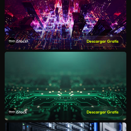
iStock
Descargar Gratis
iStock
Descargar Gratis