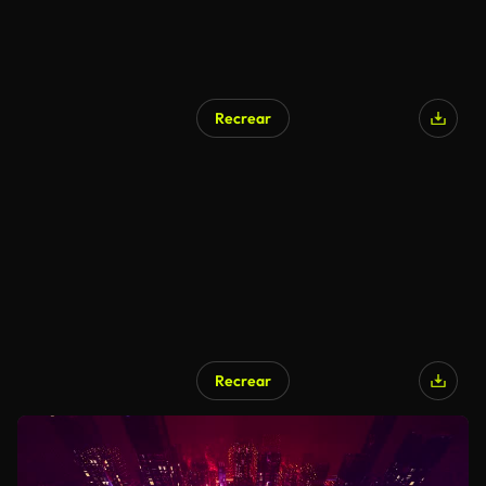
Recrear
Recrear