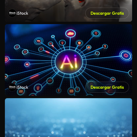
iStock
Descargar Gratis
iStock
Descargar Gratis