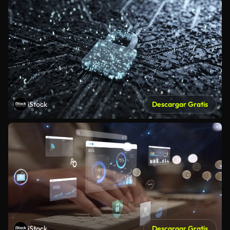
iStock
Descargar Gratis
iStock
Descargar Gratis