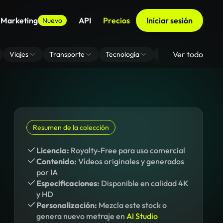
 Marketing
API
Precios
Iniciar sesión
Nuevo
Ver todo
Viajes
Transporte
Tecnología
Zoom De Fondo Virt
Resumen de la colección
Licencia:
Royalty-Free para uso comercial
Contenido:
Vídeos originales y generados
por IA
Especificaciones:
Disponible en calidad 4K
y HD
Personalización:
Mezcla este stock o
genera nuevo metraje en
AI Studio