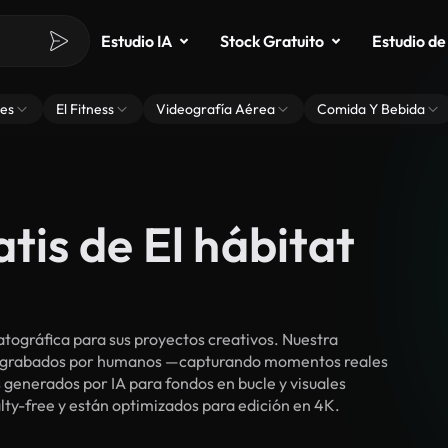
Estudio IA
Stock Gratuito
Estudio de
es
El Fitness
Videografía Aérea
Comida Y Bebida
tis de El hábitat
tográfica para sus proyectos creativos. Nuestra
cos grabados por humanos —capturando momentos reales
 generados por IA para fondos en bucle y visuales
yalty-free y están optimizados para edición en 4K.