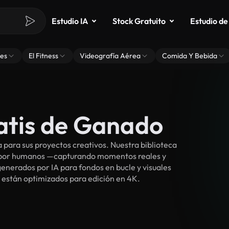
Estudio IA
Stock Gratuito
Estudio de
es
El Fitness
Videografía Aérea
Comida Y Bebida
ratis de Ganado
para sus proyectos creativos. Nuestra biblioteca
s por humanos —capturando momentos reales y
enerados por IA para fondos en bucle y visuales
y están optimizados para edición en 4K.