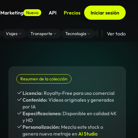
 Marketing
API
Precios
Iniciar sesión
Nuevo
Ver todo
Viajes
Transporte
Tecnología
Zoom De Fondo Virt
Resumen de la colección
Licencia:
Royalty-Free para uso comercial
Contenido:
Vídeos originales y generados
por IA
Especificaciones:
Disponible en calidad 4K
y HD
Personalización:
Mezcla este stock o
genera nuevo metraje en
AI Studio