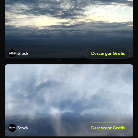
iStock
Descargar Gratis
iStock
Descargar Gratis