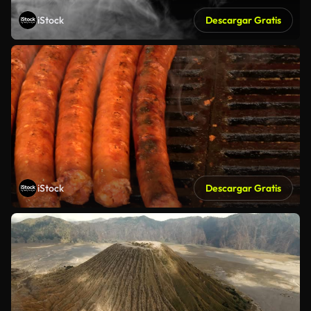
iStock
Descargar Gratis
iStock
Descargar Gratis