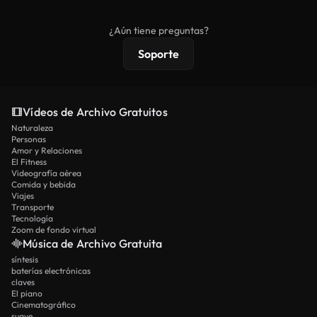
comerciales estándar; el contenido premium
ofrece metraje exclusivo, resolución 4K y
¿Aún tiene preguntas?
protecciones de licencia extendidas.
Soporte
Vídeos de Archivo Gratuitos
Naturaleza
Personas
Amor y Relaciones
El Fitness
Videografía aérea
Comida y bebida
Viajes
Transporte
Tecnología
Zoom de fondo virtual
Música de Archivo Gratuita
síntesis
baterías electrónicas
claves
El piano
Cinematográfico
suave