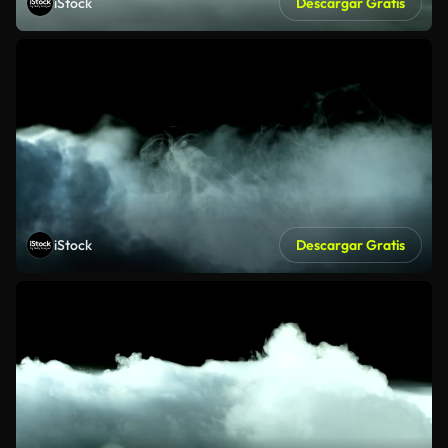
iStock
Descargar Gratis
iStock
Descargar Gratis