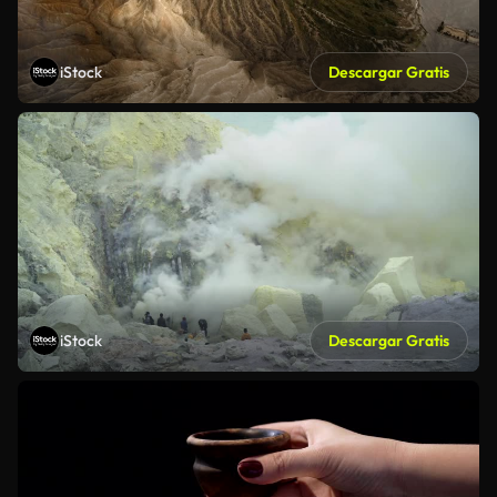
iStock
Descargar Gratis
iStock
Descargar Gratis