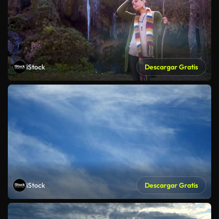
iStock
Descargar Gratis
iStock
Descargar Gratis