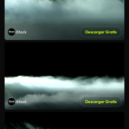
iStock
Descargar Gratis
iStock
Descargar Gratis