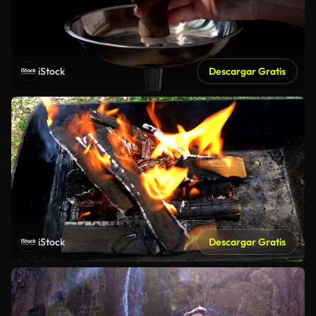
iStock
Descargar Gratis
iStock
Descargar Gratis