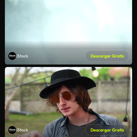
iStock
Descargar Gratis
iStock
Descargar Gratis