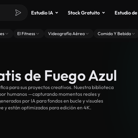
Estudio IA
Stock Gratuito
Estudio de
es
El Fitness
Videografía Aérea
Comida Y Bebida
atis de Fuego Azul
ca para sus proyectos creativos. Nuestra biblioteca
s por humanos —capturando momentos reales y
enerados por IA para fondos en bucle y visuales
ree y están optimizados para edición en 4K.