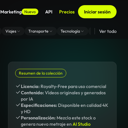
 Marketing
API
Precios
Iniciar sesión
Nuevo
Ver todo
Viajes
Transporte
Tecnología
Zoom De Fondo Virt
Resumen de la colección
Licencia:
Royalty-Free para uso comercial
Contenido:
Vídeos originales y generados
por IA
Especificaciones:
Disponible en calidad 4K
y HD
Personalización:
Mezcla este stock o
genera nuevo metraje en
AI Studio