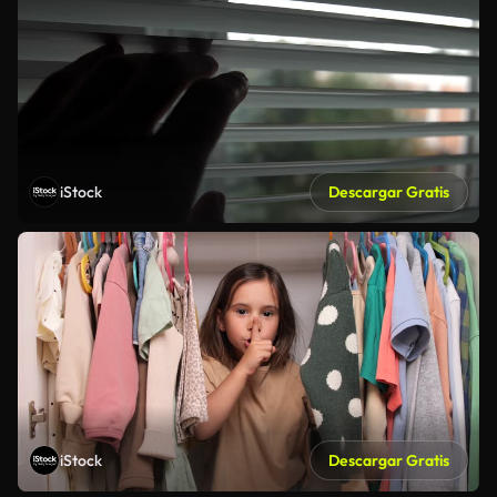
iStock
Descargar Gratis
iStock
Descargar Gratis