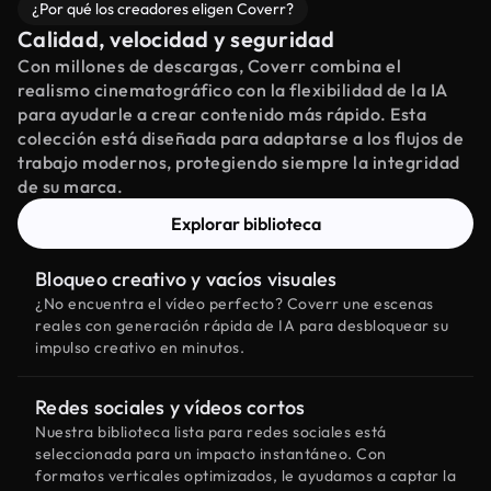
¿Por qué los creadores eligen Coverr?
Calidad, velocidad y seguridad
Con millones de descargas, Coverr combina el
realismo cinematográfico con la flexibilidad de la IA
para ayudarle a crear contenido más rápido. Esta
colección está diseñada para adaptarse a los flujos de
trabajo modernos, protegiendo siempre la integridad
de su marca.
Explorar biblioteca
Bloqueo creativo y vacíos visuales
¿No encuentra el vídeo perfecto? Coverr une escenas
reales con generación rápida de IA para desbloquear su
impulso creativo en minutos.
Redes sociales y vídeos cortos
Nuestra biblioteca lista para redes sociales está
seleccionada para un impacto instantáneo. Con
formatos verticales optimizados, le ayudamos a captar la