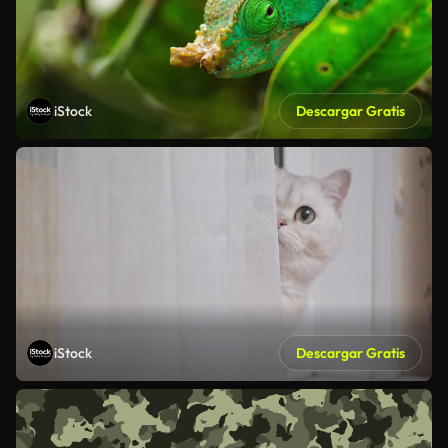
iStock
Descargar Gratis
iStock
Descargar Gratis