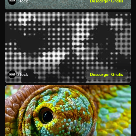
iStock
Descargar Gratis
iStock
Descargar Gratis