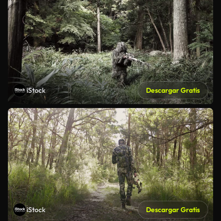
iStock
Descargar Gratis
iStock
Descargar Gratis