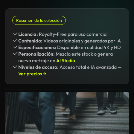
Resumen de la colección
Licencia:
Royalty-Free para uso comercial
Contenido:
Vídeos originales y generados por IA
Especificaciones:
Disponible en calidad 4K y HD
Personalización:
Mezcla este stock o genera
nuevo metraje en
AI Studio
Niveles de acceso:
Acceso total e IA avanzada —
Ver precios →