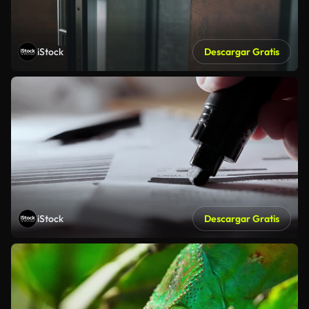
iStock
Descargar Gratis
iStock
Descargar Gratis