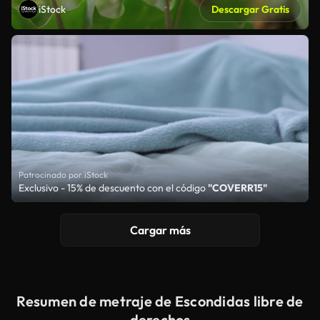
iStock
Descargar Gratis
Patrocinado por iStock
Exclusivo - 15% de descuento con el código
"COVERR15"
Cargar más
Resumen de metraje de Escondidas libre de
derechos