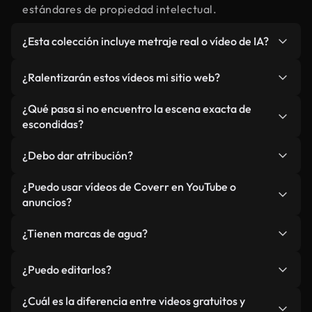
estándares de propiedad intelectual.
¿Esta colección incluye metraje real o vídeo de IA?
Ambos. Es una biblioteca híbrida de metraje real
¿Ralentizarán estos vídeos mi sitio web?
relacionado con escondidas y vídeos generados
por IA. Todo está claramente etiquetado.
No si selecciona nuestras versiones optimizadas
¿Qué pasa si no encuentro la escena exacta de
para web, diseñadas específicamente para uso de
escondidas?
fondo y para mantener un rendimiento óptimo de
Puedes crear una al instante usando Coverr AI
métricas como LCP.
¿Debo dar atribución?
Studio. Describe la escena, como "escondidas al
atardecer", y la IA la generará en segundos
No es necesario. Todos los vídeos en nuestra
¿Puedo usar vídeos de Coverr en YouTube o
conforme a nuestros estándares.
biblioteca son royalty-free, aunque siempre se
anuncios?
agradece la mención.
Sí. Todo el metraje puede usarse en vídeos
¿Tienen marcas de agua?
monetizados y anuncios, siempre que no se
redistribuya el metraje en sí como producto
No. Ninguno de nuestros vídeos incluye marcas de
¿Puedo editarlos?
independiente.
agua. Obtendrá metraje limpio y listo para usar en
cada descarga.
Sí. Eres libre de recortar o mezclar nuestros
¿Cuál es la diferencia entre videos gratuitos y