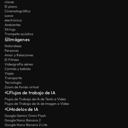
claves
El piano
Cinematográfico
suave
electrónica
Ambientes
Strings
Trompeta acústica
Imágenes
Naturaleza
Personas
Amor y Relaciones
El Fitness
Videografía aérea
Comida y bebida
Viajes
Transporte
Tecnología
Zoom de fondo virtual
Flujos de trabajo de IA
Flujos de Trabajo de IA de Texto a Vídeo
Flujos de Trabajo de IA de Imagen a Vídeo
Modelos de IA
Google Gemini Omni Flash
Google Nano Banana 2
Google Nano Banana 2 Lite