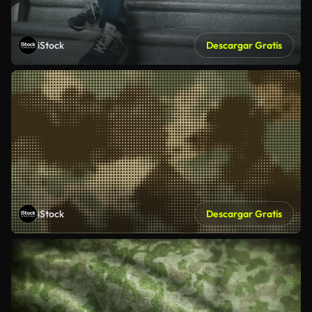
iStock
Descargar Gratis
iStock
Descargar Gratis