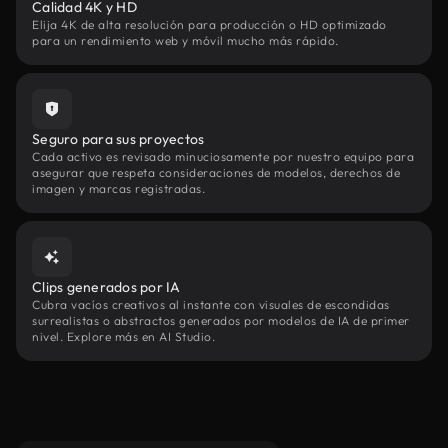
Calidad 4K y HD
Elija 4K de alta resolución para producción o HD optimizado
para un rendimiento web y móvil mucho más rápido.
Seguro para sus proyectos
Cada activo es revisado minuciosamente por nuestro equipo para
asegurar que respeta consideraciones de modelos, derechos de
imagen y marcas registradas.
Clips generados por IA
Cubra vacíos creativos al instante con visuales de escondidas
surrealistas o abstractos generados por modelos de IA de primer
nivel. Explore más en AI Studio.