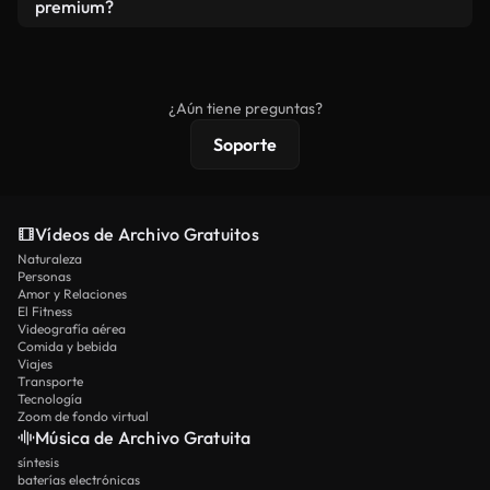
vídeos. Solo asegúrese de que el producto final no
premium?
se redistribuya como metraje de stock básico.
Los vídeos royalty-free incluyen derechos
comerciales estándar; el contenido premium
ofrece metraje exclusivo, resolución 4K y
¿Aún tiene preguntas?
protecciones de licencia extendidas.
Soporte
Vídeos de Archivo Gratuitos
Naturaleza
Personas
Amor y Relaciones
El Fitness
Videografía aérea
Comida y bebida
Viajes
Transporte
Tecnología
Zoom de fondo virtual
Música de Archivo Gratuita
síntesis
baterías electrónicas