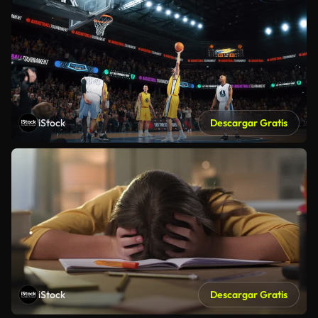
iStock
Descargar Gratis
iStock
Descargar Gratis