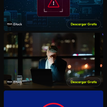
iStock
Descargar Gratis
iStock
Descargar Gratis