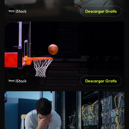
iStock
Descargar Gratis
iStock
Descargar Gratis