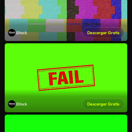
iStock
Descargar Gratis
iStock
Descargar Gratis