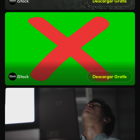
iStock
Descargar Gratis
iStock
Descargar Gratis