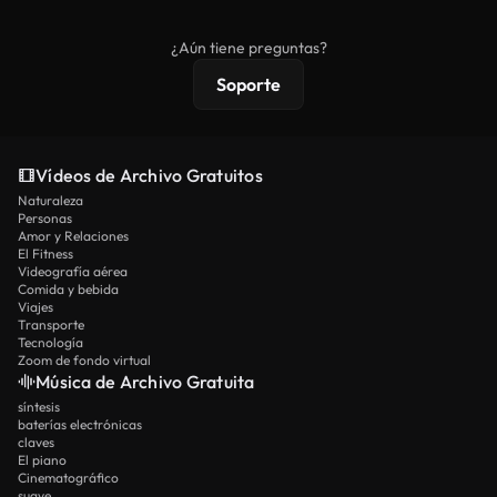
comerciales estándar; el contenido premium
ofrece metraje exclusivo, resolución 4K y
¿Aún tiene preguntas?
protecciones de licencia extendidas.
Soporte
Vídeos de Archivo Gratuitos
Naturaleza
Personas
Amor y Relaciones
El Fitness
Videografía aérea
Comida y bebida
Viajes
Transporte
Tecnología
Zoom de fondo virtual
Música de Archivo Gratuita
síntesis
baterías electrónicas
claves
El piano
Cinematográfico
suave