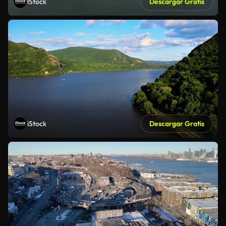
iStock
Descargar Gratis
iStock
Descargar Gratis