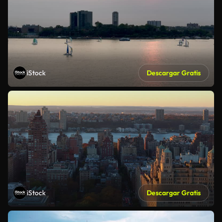
iStock
Descargar Gratis
iStock
Descargar Gratis