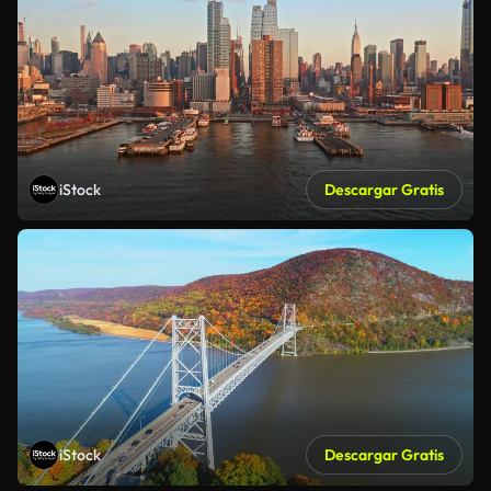
iStock
Descargar Gratis
iStock
Descargar Gratis