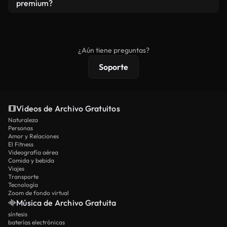
vídeos. Solo asegúrese de que el producto final no
premium?
se redistribuya como metraje de stock básico.
Los vídeos royalty-free incluyen derechos
comerciales estándar; el contenido premium
ofrece metraje exclusivo, resolución 4K y
¿Aún tiene preguntas?
protecciones de licencia extendidas.
Soporte
Vídeos de Archivo Gratuitos
Naturaleza
Personas
Amor y Relaciones
El Fitness
Videografía aérea
Comida y bebida
Viajes
Transporte
Tecnología
Zoom de fondo virtual
Música de Archivo Gratuita
síntesis
baterías electrónicas