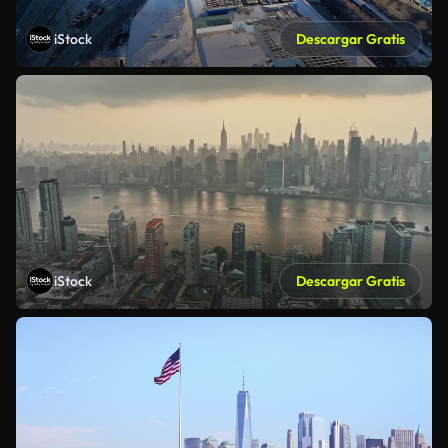
iStock
Descargar Gratis
iStock
Descargar Gratis