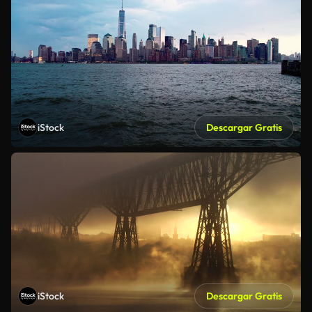
iStock
Descargar Gratis
iStock
Descargar Gratis