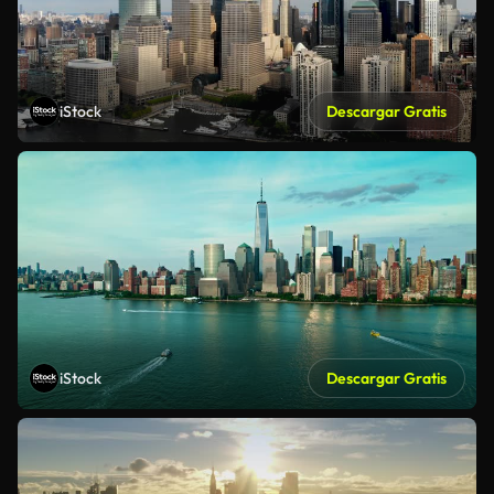
iStock
Descargar Gratis
iStock
Descargar Gratis