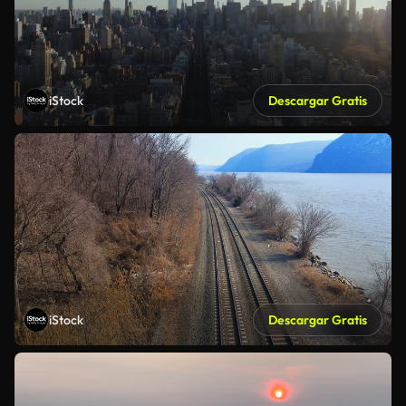
iStock
Descargar Gratis
iStock
Descargar Gratis