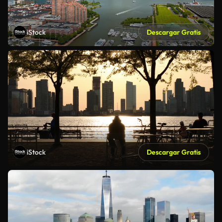
iStock
Descargar Gratis
iStock
Descargar Gratis