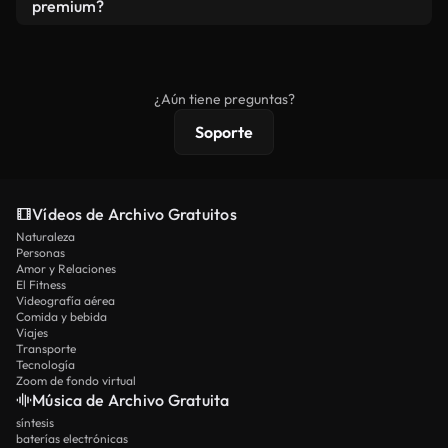
vídeos. Solo asegúrese de que el producto final no
premium?
se redistribuya como metraje de stock básico.
Los vídeos royalty-free incluyen derechos
comerciales estándar; el contenido premium
ofrece metraje exclusivo, resolución 4K y
¿Aún tiene preguntas?
protecciones de licencia extendidas.
Soporte
Vídeos de Archivo Gratuitos
Naturaleza
Personas
Amor y Relaciones
El Fitness
Videografía aérea
Comida y bebida
Viajes
Transporte
Tecnología
Zoom de fondo virtual
Música de Archivo Gratuita
síntesis
baterías electrónicas