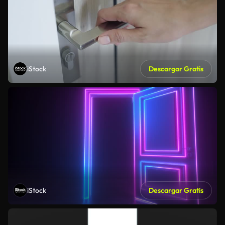
iStock
Descargar Gratis
iStock
Descargar Gratis