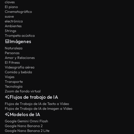
claves
El piano
Cinematográfico
suave
electrónica
Ambientes
Strings
Trompeta acústica
Imágenes
Naturaleza
Personas
Amor y Relaciones
El Fitness
Videografía aérea
Comida y bebida
Viajes
Transporte
Tecnología
Zoom de fondo virtual
Flujos de trabajo de IA
Flujos de Trabajo de IA de Texto a Vídeo
Flujos de Trabajo de IA de Imagen a Vídeo
Modelos de IA
Google Gemini Omni Flash
Google Nano Banana 2
Google Nano Banana 2 Lite