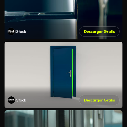
iStock
Descargar Gratis
iStock
Descargar Gratis