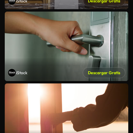
iStock
Descargar Gratis
iStock
Descargar Gratis