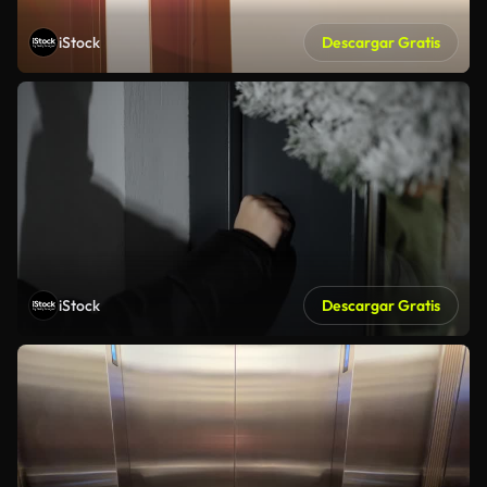
iStock
Descargar Gratis
iStock
Descargar Gratis