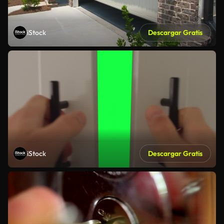
iStock
Descargar Gratis
iStock
Descargar Gratis