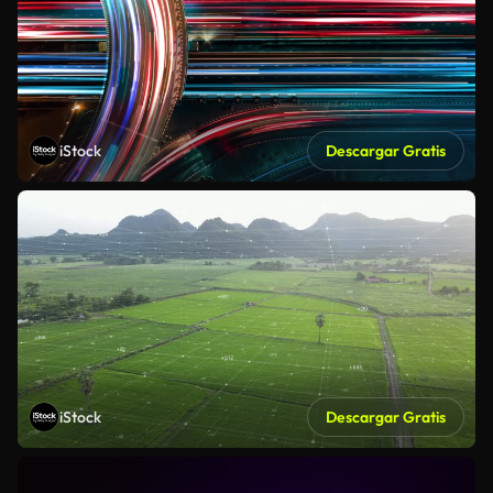
iStock
Descargar Gratis
iStock
Descargar Gratis