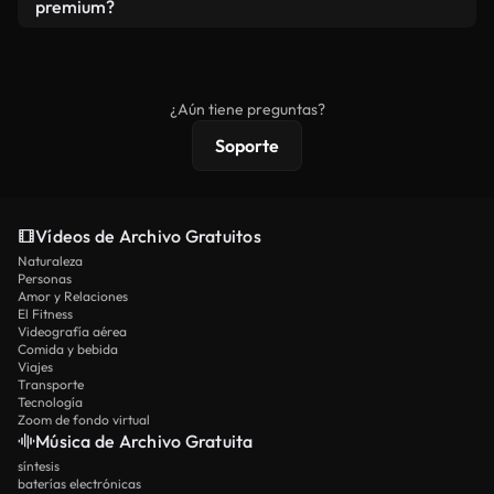
vídeos. Solo asegúrese de que el producto final no
premium?
se redistribuya como metraje de stock básico.
Los vídeos royalty-free incluyen derechos
comerciales estándar; el contenido premium
ofrece metraje exclusivo, resolución 4K y
¿Aún tiene preguntas?
protecciones de licencia extendidas.
Soporte
Vídeos de Archivo Gratuitos
Naturaleza
Personas
Amor y Relaciones
El Fitness
Videografía aérea
Comida y bebida
Viajes
Transporte
Tecnología
Zoom de fondo virtual
Música de Archivo Gratuita
síntesis
baterías electrónicas