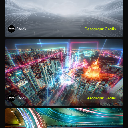
iStock
Descargar Gratis
iStock
Descargar Gratis