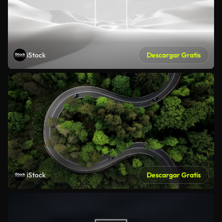
iStock
Descargar Gratis
iStock
Descargar Gratis