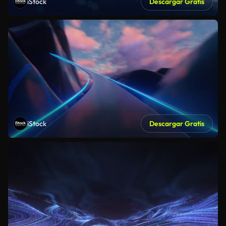
iStock
Descargar Gratis
iStock
Descargar Gratis