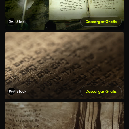
iStock
Descargar Gratis
iStock
Descargar Gratis