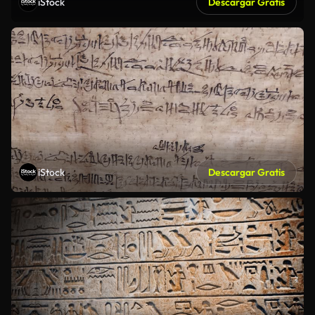
iStock
Descargar Gratis
iStock
Descargar Gratis