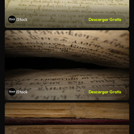
iStock
Descargar Gratis
iStock
Descargar Gratis