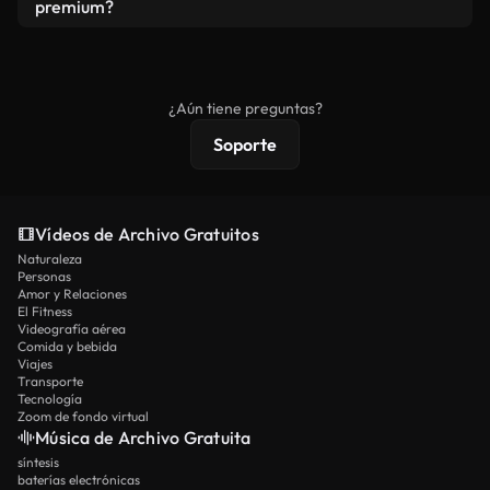
vídeos. Solo asegúrese de que el producto final no
premium?
se redistribuya como metraje de stock básico.
Los vídeos royalty-free incluyen derechos
comerciales estándar; el contenido premium
ofrece metraje exclusivo, resolución 4K y
¿Aún tiene preguntas?
protecciones de licencia extendidas.
Soporte
Vídeos de Archivo Gratuitos
Naturaleza
Personas
Amor y Relaciones
El Fitness
Videografía aérea
Comida y bebida
Viajes
Transporte
Tecnología
Zoom de fondo virtual
Música de Archivo Gratuita
síntesis
baterías electrónicas