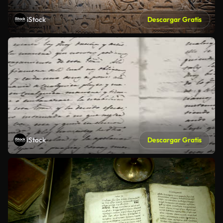
iStock
Descargar Gratis
iStock
Descargar Gratis