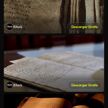
iStock
Descargar Gratis
iStock
Descargar Gratis