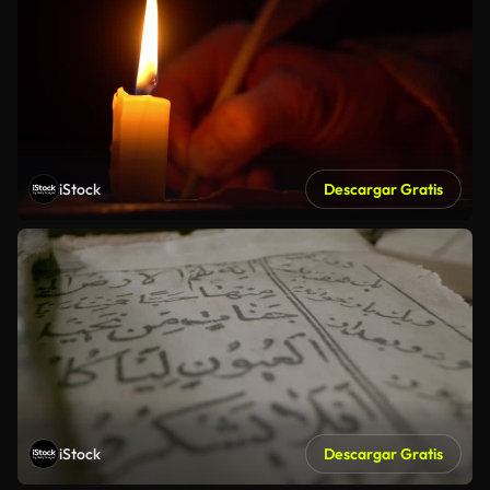
iStock
Descargar Gratis
iStock
Descargar Gratis