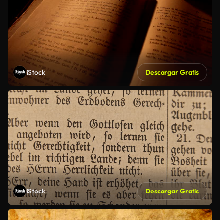
iStock
Descargar Gratis
iStock
Descargar Gratis