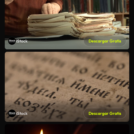
iStock
Descargar Gratis
iStock
Descargar Gratis