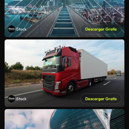
iStock
Descargar Gratis
iStock
Descargar Gratis