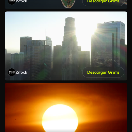
iStock
Descargar Gratis
iStock
Descargar Gratis