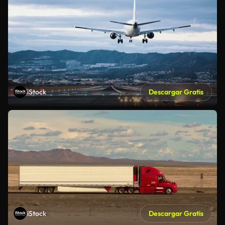
iStock
Descargar Gratis
iStock
Descargar Gratis