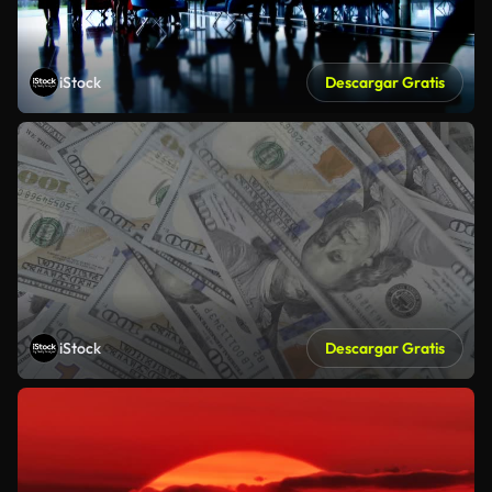
iStock
Descargar Gratis
iStock
Descargar Gratis