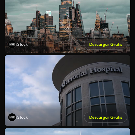
iStock
Descargar Gratis
iStock
Descargar Gratis