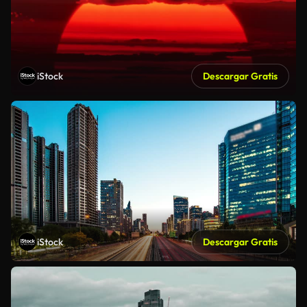
iStock
Descargar Gratis
iStock
Descargar Gratis