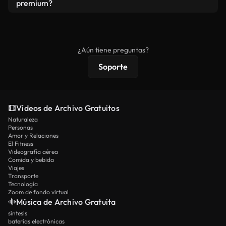
vídeos. Solo asegúrese de que el producto final no
premium?
se redistribuya como metraje de stock básico.
Los vídeos royalty-free incluyen derechos
comerciales estándar; el contenido premium
ofrece metraje exclusivo, resolución 4K y
¿Aún tiene preguntas?
protecciones de licencia extendidas.
Soporte
Vídeos de Archivo Gratuitos
Naturaleza
Personas
Amor y Relaciones
El Fitness
Videografía aérea
Comida y bebida
Viajes
Transporte
Tecnología
Zoom de fondo virtual
Música de Archivo Gratuita
síntesis
baterías electrónicas