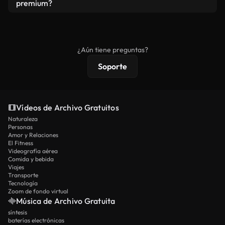
vídeos. Solo asegúrese de que el producto final no
premium?
se redistribuya como metraje de stock básico.
Los vídeos royalty-free incluyen derechos
comerciales estándar; el contenido premium
ofrece metraje exclusivo, resolución 4K y
¿Aún tiene preguntas?
protecciones de licencia extendidas.
Soporte
Vídeos de Archivo Gratuitos
Naturaleza
Personas
Amor y Relaciones
El Fitness
Videografía aérea
Comida y bebida
Viajes
Transporte
Tecnología
Zoom de fondo virtual
Música de Archivo Gratuita
síntesis
baterías electrónicas