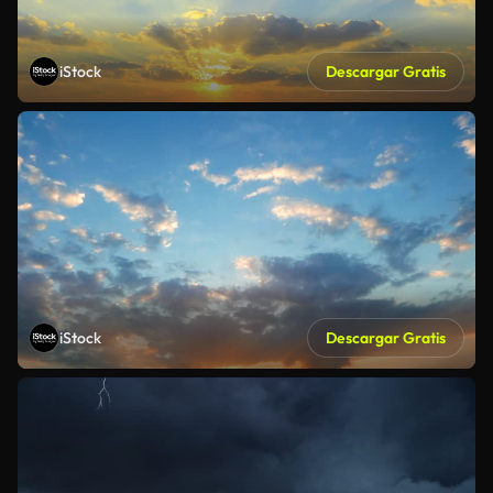
iStock
Descargar Gratis
iStock
Descargar Gratis