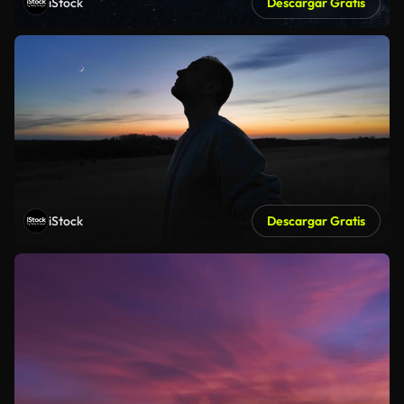
iStock
Descargar Gratis
iStock
Descargar Gratis