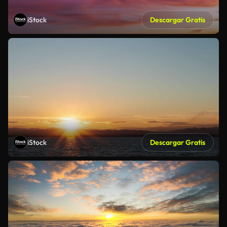
iStock
Descargar Gratis
iStock
Descargar Gratis