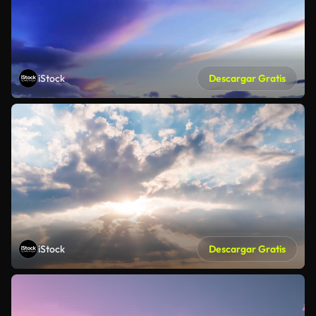
iStock
Descargar Gratis
iStock
Descargar Gratis