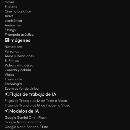
claves
El piano
Cinematográfico
suave
electrónica
Ambientes
Strings
Trompeta acústica
Imágenes
Naturaleza
Personas
Amor y Relaciones
El Fitness
Videografía aérea
Comida y bebida
Viajes
Transporte
Tecnología
Zoom de fondo virtual
Flujos de trabajo de IA
Flujos de Trabajo de IA de Texto a Vídeo
Flujos de Trabajo de IA de Imagen a Vídeo
Modelos de IA
Google Gemini Omni Flash
Google Nano Banana 2
Google Nano Banana 2 Lite