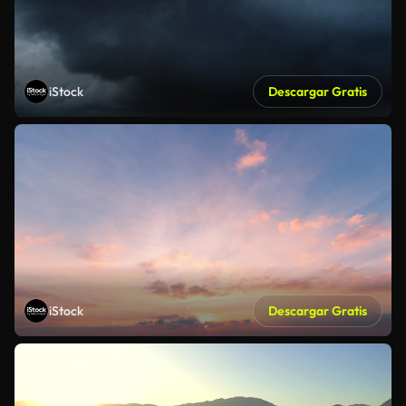
iStock
Descargar Gratis
iStock
Descargar Gratis