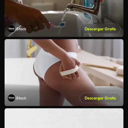
iStock
Descargar Gratis
iStock
Descargar Gratis