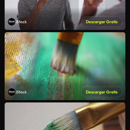
iStock
Descargar Gratis
iStock
Descargar Gratis