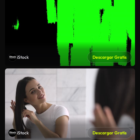
iStock
Descargar Gratis
iStock
Descargar Gratis