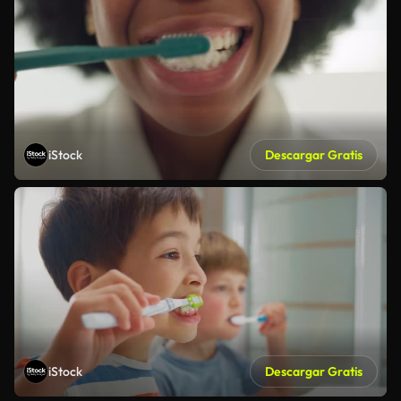
iStock
Descargar Gratis
iStock
Descargar Gratis