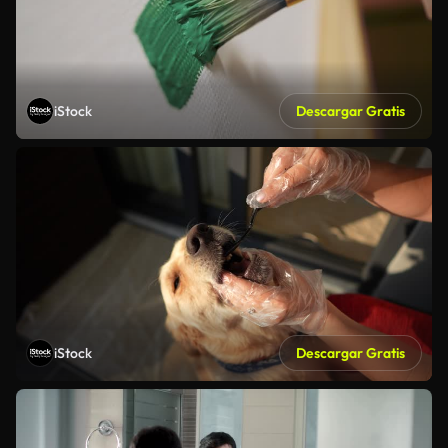
iStock
Descargar Gratis
iStock
Descargar Gratis