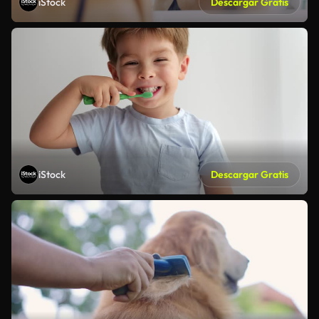
iStock
Descargar Gratis
iStock
Descargar Gratis