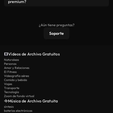
vídeos. Solo asegúrese de que el producto final no
premium?
se redistribuya como metraje de stock básico.
Los vídeos royalty-free incluyen derechos
comerciales estándar; el contenido premium
ofrece metraje exclusivo, resolución 4K y
¿Aún tiene preguntas?
protecciones de licencia extendidas.
Soporte
Vídeos de Archivo Gratuitos
Naturaleza
Personas
Amor y Relaciones
El Fitness
Videografía aérea
Comida y bebida
Viajes
Transporte
Tecnología
Zoom de fondo virtual
Música de Archivo Gratuita
síntesis
baterías electrónicas