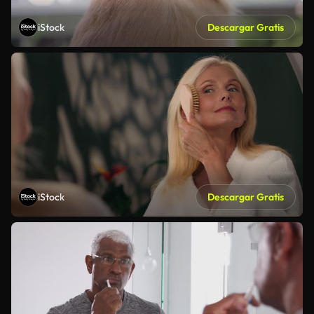
iStock
Descargar Gratis
iStock
Descargar Gratis