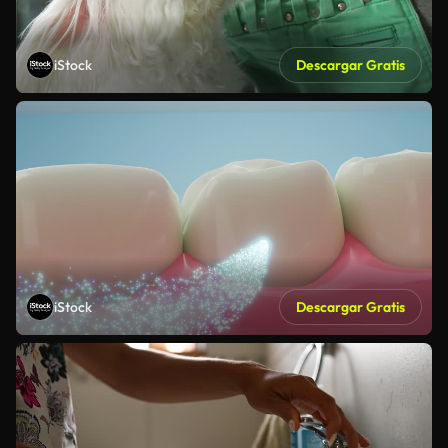
iStock
Descargar Gratis
iStock
Descargar Gratis