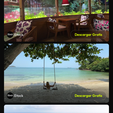
iStock
Descargar Gratis
iStock
Descargar Gratis