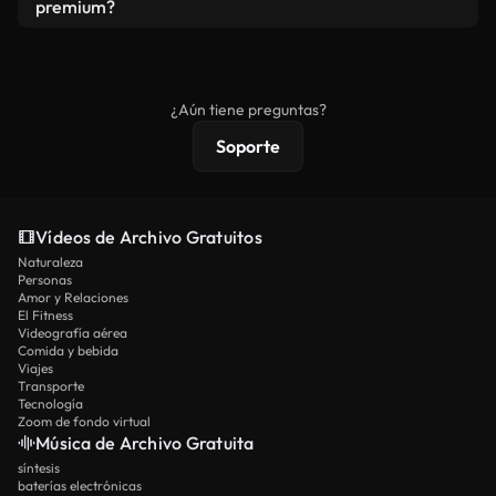
vídeos. Solo asegúrese de que el producto final no
premium?
se redistribuya como metraje de stock básico.
Los vídeos royalty-free incluyen derechos
comerciales estándar; el contenido premium
ofrece metraje exclusivo, resolución 4K y
¿Aún tiene preguntas?
protecciones de licencia extendidas.
Soporte
Vídeos de Archivo Gratuitos
Naturaleza
Personas
Amor y Relaciones
El Fitness
Videografía aérea
Comida y bebida
Viajes
Transporte
Tecnología
Zoom de fondo virtual
Música de Archivo Gratuita
síntesis
baterías electrónicas