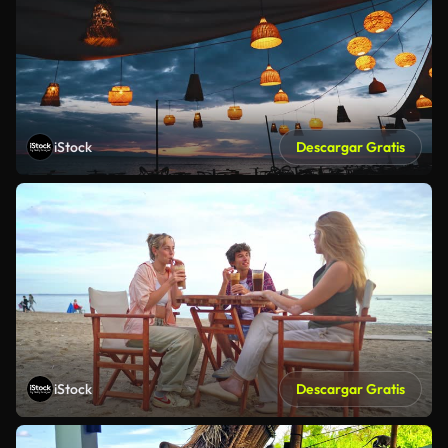
iStock
Descargar Gratis
iStock
Descargar Gratis