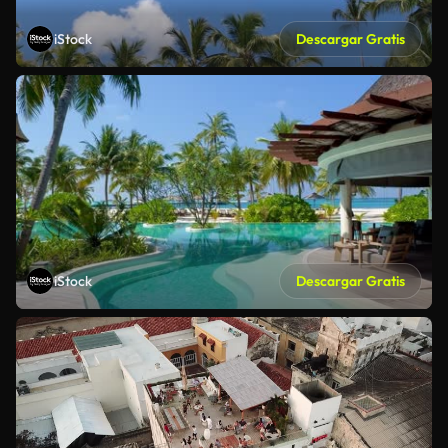
iStock
Descargar Gratis
iStock
Descargar Gratis