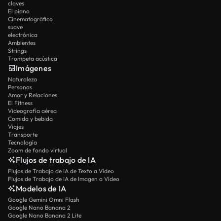
claves
El piano
Cinematográfico
suave
electrónica
Ambientes
Strings
Trompeta acústica
Imágenes
Naturaleza
Personas
Amor y Relaciones
El Fitness
Videografía aérea
Comida y bebida
Viajes
Transporte
Tecnología
Zoom de fondo virtual
Flujos de trabajo de IA
Flujos de Trabajo de IA de Texto a Vídeo
Flujos de Trabajo de IA de Imagen a Vídeo
Modelos de IA
Google Gemini Omni Flash
Google Nano Banana 2
Google Nano Banana 2 Lite