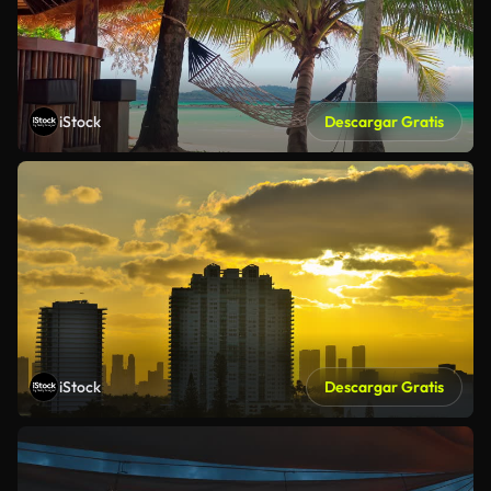
iStock
Descargar Gratis
iStock
Descargar Gratis