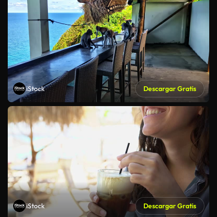
iStock
Descargar Gratis
iStock
Descargar Gratis