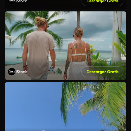
iStock
Descargar Gratis
iStock
Descargar Gratis