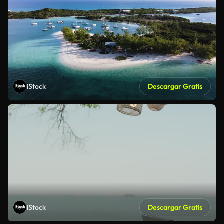
iStock
Descargar Gratis
iStock
Descargar Gratis