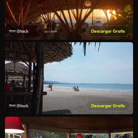
iStock
Descargar Gratis
iStock
Descargar Gratis