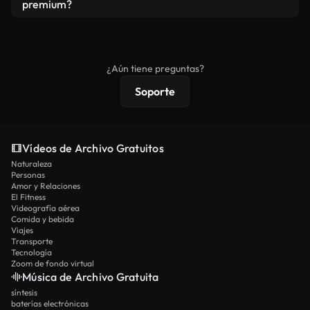
vídeos. Solo asegúrese de que el producto final no
premium?
se redistribuya como metraje de stock básico.
Los vídeos royalty-free incluyen derechos
comerciales estándar; el contenido premium
ofrece metraje exclusivo, resolución 4K y
¿Aún tiene preguntas?
protecciones de licencia extendidas.
Soporte
Vídeos de Archivo Gratuitos
Naturaleza
Personas
Amor y Relaciones
El Fitness
Videografía aérea
Comida y bebida
Viajes
Transporte
Tecnología
Zoom de fondo virtual
Música de Archivo Gratuita
síntesis
baterías electrónicas