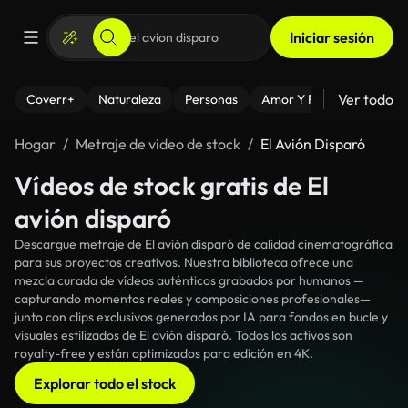
Iniciar sesión
Ver todo
Coverr+
Naturaleza
Personas
Amor Y Relaciones
El
Hogar
Metraje de video de stock
El Avión Disparó
Vídeos de stock gratis de El
avión disparó
Descargue metraje de El avión disparó de calidad cinematográfica
para sus proyectos creativos. Nuestra biblioteca ofrece una
mezcla curada de vídeos auténticos grabados por humanos —
capturando momentos reales y composiciones profesionales—
junto con clips exclusivos generados por IA para fondos en bucle y
visuales estilizados de El avión disparó. Todos los activos son
royalty-free y están optimizados para edición en 4K.
Explorar todo el stock