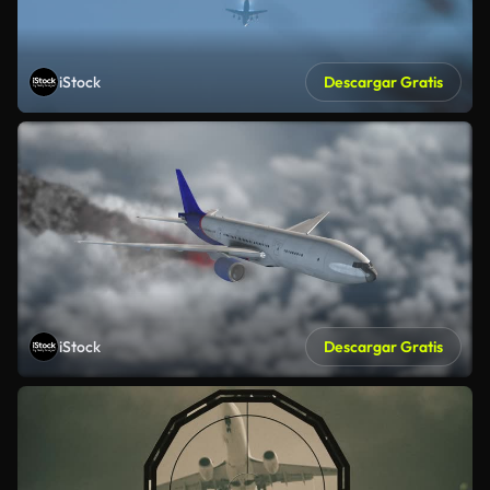
iStock
Descargar Gratis
iStock
Descargar Gratis