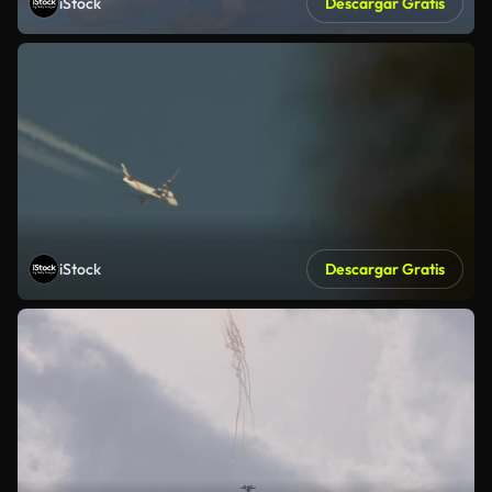
iStock
Descargar Gratis
iStock
Descargar Gratis