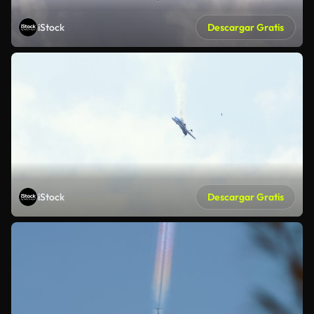
iStock
Descargar Gratis
iStock
Descargar Gratis