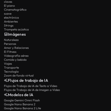
claves
El piano
Cinematográfico
suave
electrónica
Ambientes
Strings
Trompeta acústica
Imágenes
Naturaleza
Personas
Amor y Relaciones
El Fitness
Videografía aérea
Comida y bebida
Viajes
Transporte
Tecnología
Zoom de fondo virtual
Flujos de trabajo de IA
Flujos de Trabajo de IA de Texto a Vídeo
Flujos de Trabajo de IA de Imagen a Vídeo
Modelos de IA
Google Gemini Omni Flash
Google Nano Banana 2
Google Nano Banana 2 Lite