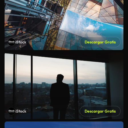
iStock
Descargar Gratis
iStock
Descargar Gratis