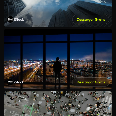
iStock
Descargar Gratis
iStock
Descargar Gratis