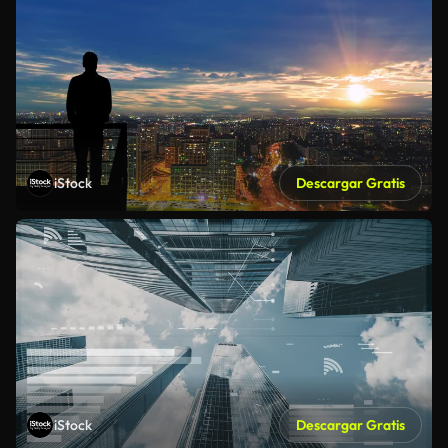
iStock
Descargar Gratis
iStock
Descargar Gratis