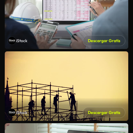
iStock
Descargar Gratis
iStock
Descargar Gratis