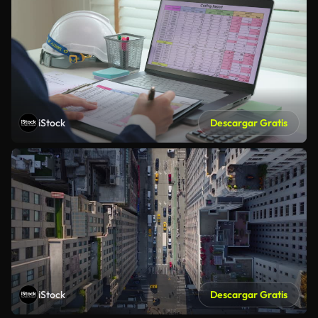
iStock
Descargar Gratis
iStock
Descargar Gratis