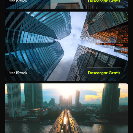
iStock
Descargar Gratis
iStock
Descargar Gratis