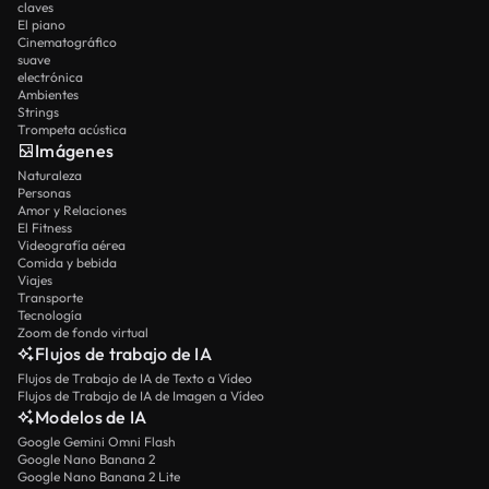
claves
El piano
Cinematográfico
suave
electrónica
Ambientes
Strings
Trompeta acústica
Imágenes
Naturaleza
Personas
Amor y Relaciones
El Fitness
Videografía aérea
Comida y bebida
Viajes
Transporte
Tecnología
Zoom de fondo virtual
Flujos de trabajo de IA
Flujos de Trabajo de IA de Texto a Vídeo
Flujos de Trabajo de IA de Imagen a Vídeo
Modelos de IA
Google Gemini Omni Flash
Google Nano Banana 2
Google Nano Banana 2 Lite