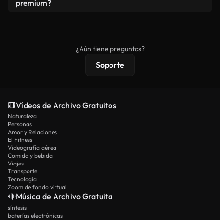
vídeos. Solo asegúrese de que el producto final no
premium?
se redistribuya como metraje de stock básico.
Los vídeos royalty-free incluyen derechos
comerciales estándar; el contenido premium
ofrece metraje exclusivo, resolución 4K y
¿Aún tiene preguntas?
protecciones de licencia extendidas.
Soporte
Vídeos de Archivo Gratuitos
Naturaleza
Personas
Amor y Relaciones
El Fitness
Videografía aérea
Comida y bebida
Viajes
Transporte
Tecnología
Zoom de fondo virtual
Música de Archivo Gratuita
síntesis
baterías electrónicas