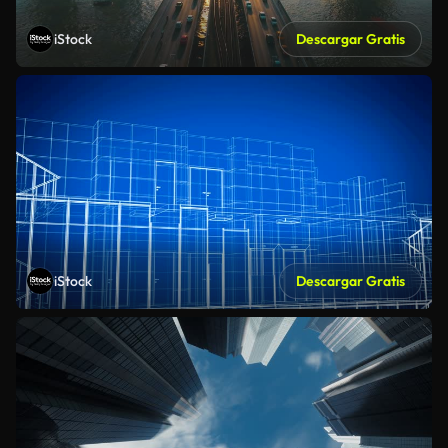
iStock
Descargar Gratis
iStock
Descargar Gratis