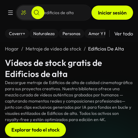
Iniciar sesión
Ver todo
Coverr+
Naturaleza
Personas
Amor Y Relaciones
El
Hogar
Metraje de video de stock
Edificios De Alta
Vídeos de stock gratis de
Edificios de alta
Descargue metraje de Edificios de alta de calidad cinematográfica
para sus proyectos creativos. Nuestra biblioteca ofrece una
mezcla curada de vídeos auténticos grabados por humanos —
capturando momentos reales y composiciones profesionales—
junto con clips exclusivos generados por IA para fondos en bucle y
visuales estilizados de Edificios de alta. Todos los activos son
royalty-free y están optimizados para edición en 4K.
Explorar todo el stock