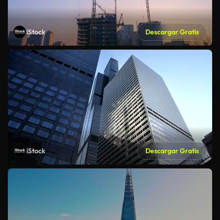
iStock
Descargar Gratis
iStock
Descargar Gratis