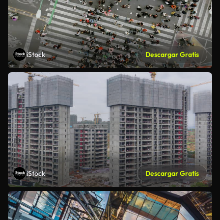
iStock
Descargar Gratis
iStock
Descargar Gratis