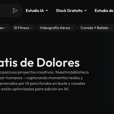
Estudio IA
Stock Gratuito
Estudio de
es
El Fitness
Videografía Aérea
Comida Y Bebida
atis de Dolores
para sus proyectos creativos. Nuestra biblioteca
s por humanos —capturando momentos reales y
enerados por IA para fondos en bucle y visuales
 y están optimizados para edición en 4K.