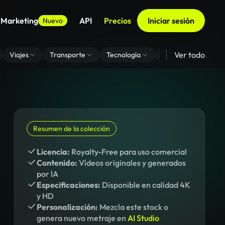
 Marketing
API
Precios
Iniciar sesión
Nuevo
Ver todo
Viajes
Transporte
Tecnología
Zoom De Fondo Virt
Resumen de la colección
Licencia:
Royalty-Free para uso comercial
Contenido:
Vídeos originales y generados
por IA
Especificaciones:
Disponible en calidad 4K
y HD
Personalización:
Mezcla este stock o
genera nuevo metraje en
AI Studio