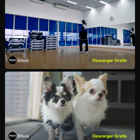
iStock
Descargar Gratis
iStock
Descargar Gratis