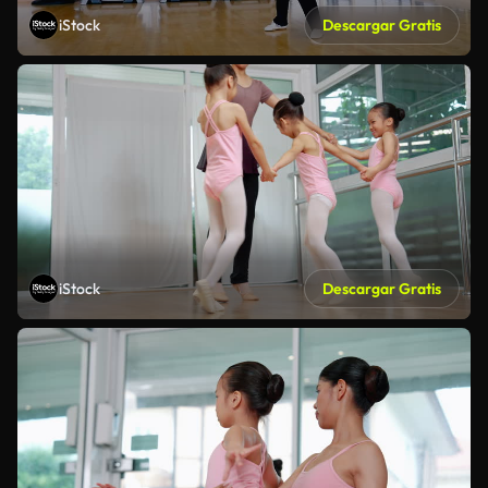
iStock
Descargar Gratis
iStock
Descargar Gratis