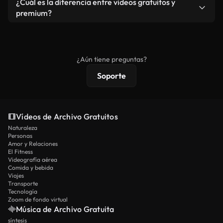
¿Cuál es la diferencia entre videos gratuitos y
vídeos. Solo asegúrese de que el producto final no
premium?
se redistribuya como metraje de stock básico.
Los vídeos royalty-free incluyen derechos
comerciales estándar; el contenido premium
ofrece metraje exclusivo, resolución 4K y
¿Aún tiene preguntas?
protecciones de licencia extendidas.
Soporte
Vídeos de Archivo Gratuitos
Naturaleza
Personas
Amor y Relaciones
El Fitness
Videografía aérea
Comida y bebida
Viajes
Transporte
Tecnología
Zoom de fondo virtual
Música de Archivo Gratuita
síntesis