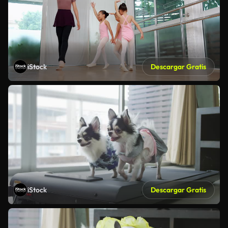
iStock
Descargar Gratis
iStock
Descargar Gratis