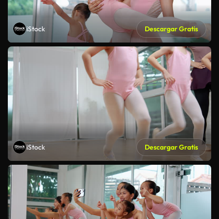
iStock
Descargar Gratis
iStock
Descargar Gratis