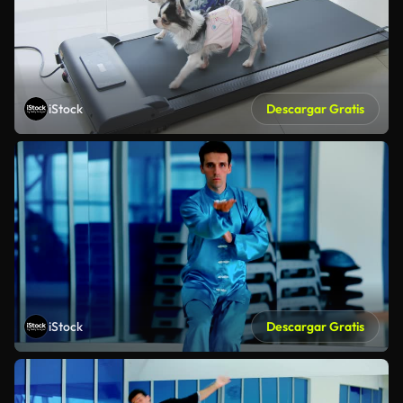
iStock
Descargar Gratis
iStock
Descargar Gratis