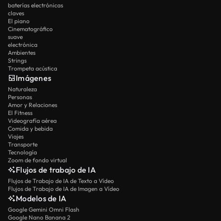
baterías electrónicas
claves
El piano
Cinematográfico
suave
electrónica
Ambientes
Strings
Trompeta acústica
Imágenes
Naturaleza
Personas
Amor y Relaciones
El Fitness
Videografía aérea
Comida y bebida
Viajes
Transporte
Tecnología
Zoom de fondo virtual
Flujos de trabajo de IA
Flujos de Trabajo de IA de Texto a Vídeo
Flujos de Trabajo de IA de Imagen a Vídeo
Modelos de IA
Google Gemini Omni Flash
Google Nano Banana 2