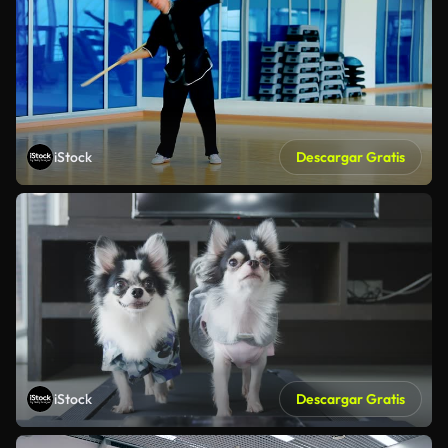
iStock
Descargar Gratis
iStock
Descargar Gratis