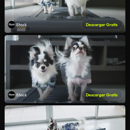
iStock
Descargar Gratis
iStock
Descargar Gratis