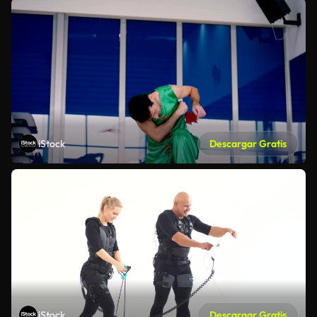
iStock
Descargar Gratis
iStock
Descargar Gratis