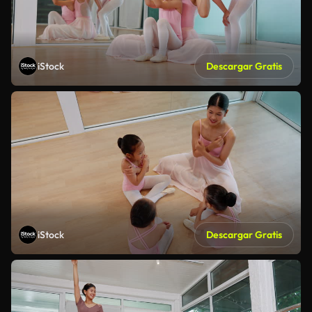
iStock
Descargar Gratis
iStock
Descargar Gratis