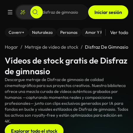
Iniciar sesión
Ver todo
Coverr+
Naturaleza
Personas
Amor Y Relaciones
El
Hogar
Metraje de video de stock
Disfraz De Gimnasio
Vídeos de stock gratis de Disfraz
de gimnasio
Descargue metraje de Disfraz de gimnasio de calidad
cinematográfica para sus proyectos creativos. Nuestra biblioteca
ofrece una mezcla curada de vídeos auténticos grabados por
humanos —capturando momentos reales y composiciones
profesionales— junto con clips exclusivos generados por IA para
fondos en bucle y visuales estilizados de Disfraz de gimnasio. Todos
los activos son royalty-free y están optimizados para edición en
4K.
Explorar todo el stock