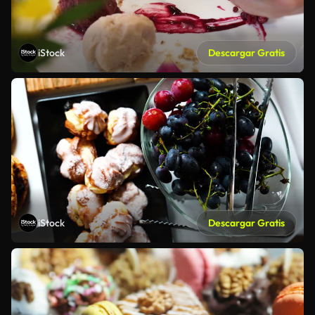
iStock
Descargar Gratis
iStock
Descargar Gratis