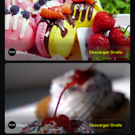
iStock
Descargar Gratis
iStock
Descargar Gratis