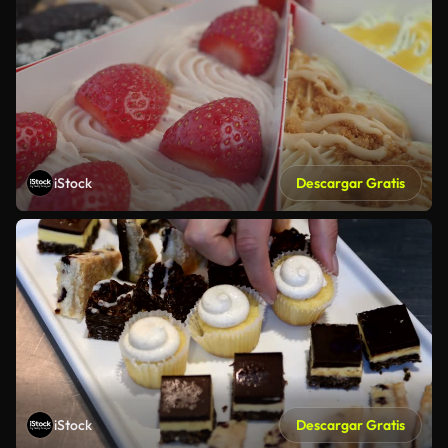
iStock
Descargar Gratis
iStock
Descargar Gratis