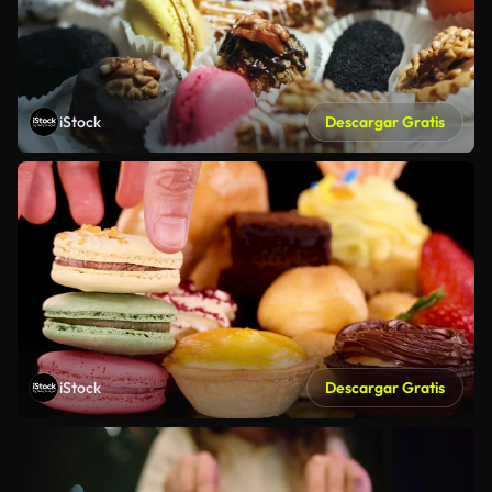
iStock
Descargar Gratis
iStock
Descargar Gratis