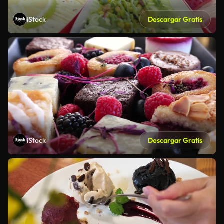
iStock
Descargar Gratis
iStock
Descargar Gratis