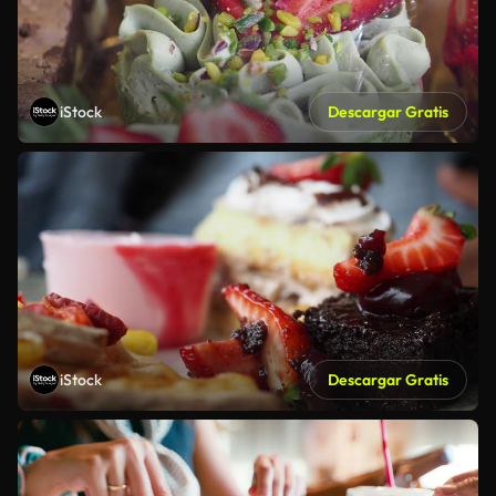
iStock
Descargar Gratis
iStock
Descargar Gratis