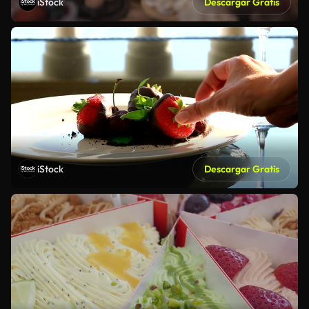
iStock
Descargar Gratis
iStock
Descargar Gratis