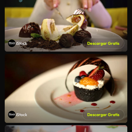
iStock
Descargar Gratis
iStock
Descargar Gratis