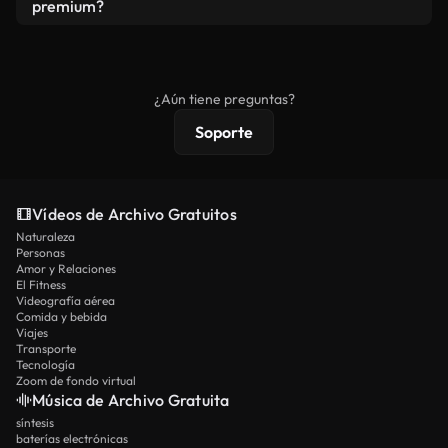
vídeos. Solo asegúrese de que el producto final no
premium?
se redistribuya como metraje de stock básico.
Los vídeos royalty-free incluyen derechos
comerciales estándar; el contenido premium
ofrece metraje exclusivo, resolución 4K y
¿Aún tiene preguntas?
protecciones de licencia extendidas.
Soporte
Vídeos de Archivo Gratuitos
Naturaleza
Personas
Amor y Relaciones
El Fitness
Videografía aérea
Comida y bebida
Viajes
Transporte
Tecnología
Zoom de fondo virtual
Música de Archivo Gratuita
síntesis
baterías electrónicas