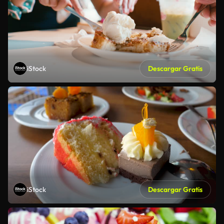
iStock
Descargar Gratis
iStock
Descargar Gratis