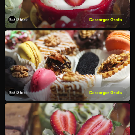
iStock
Descargar Gratis
iStock
Descargar Gratis