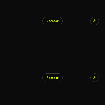
Recrear
Recrear