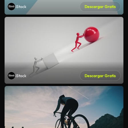
iStock
Descargar Gratis
iStock
Descargar Gratis