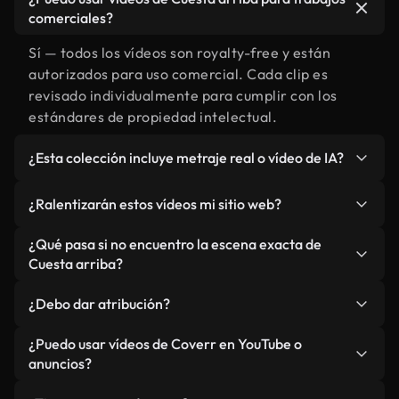
comerciales?
Sí — todos los vídeos son royalty-free y están
autorizados para uso comercial. Cada clip es
revisado individualmente para cumplir con los
estándares de propiedad intelectual.
¿Esta colección incluye metraje real o vídeo de IA?
Ambos. Es una biblioteca híbrida de metraje real
¿Ralentizarán estos vídeos mi sitio web?
relacionado con Cuesta arriba y vídeos generados
por IA. Todo está claramente etiquetado.
No si selecciona nuestras versiones optimizadas
¿Qué pasa si no encuentro la escena exacta de
para web, diseñadas específicamente para uso de
Cuesta arriba?
fondo y para mantener un rendimiento óptimo de
Puedes crear una al instante usando Coverr AI
métricas como LCP.
¿Debo dar atribución?
Studio. Describe la escena, como "Cuesta arriba al
atardecer", y la IA la generará en segundos
No es necesario. Todos los vídeos en nuestra
¿Puedo usar vídeos de Coverr en YouTube o
conforme a nuestros estándares.
biblioteca son royalty-free, aunque siempre se
anuncios?
agradece la mención.
Sí. Todo el metraje puede usarse en vídeos