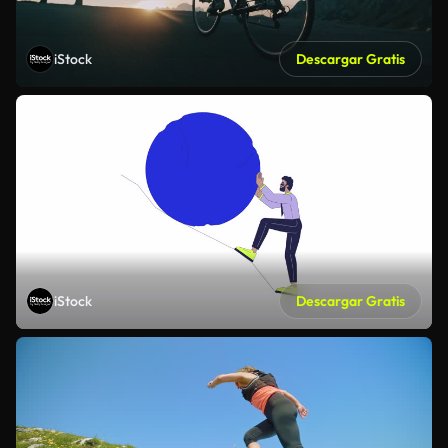
iStock
Descargar Gratis
iStock
Descargar Gratis