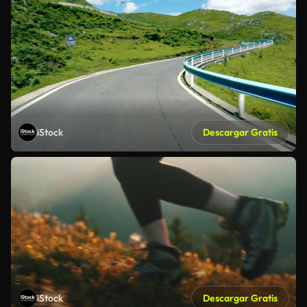
iStock
Descargar Gratis
iStock
Descargar Gratis