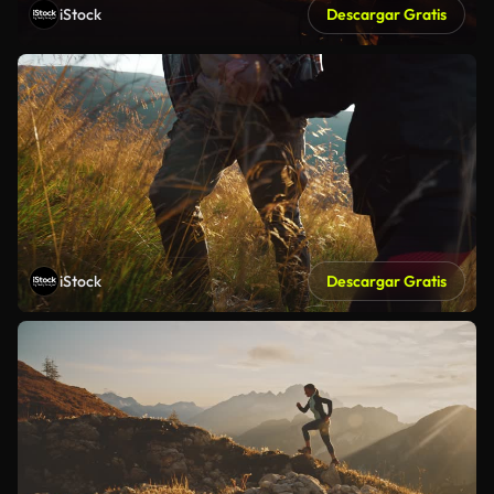
iStock
Descargar Gratis
iStock
Descargar Gratis