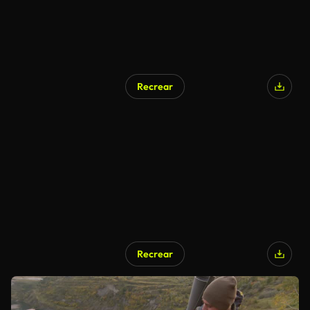
Recrear
Recrear