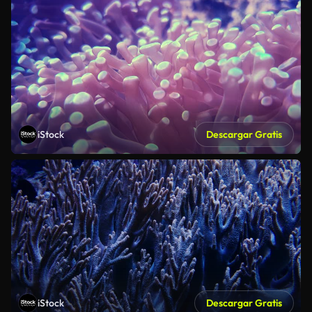
iStock
Descargar Gratis
iStock
Descargar Gratis