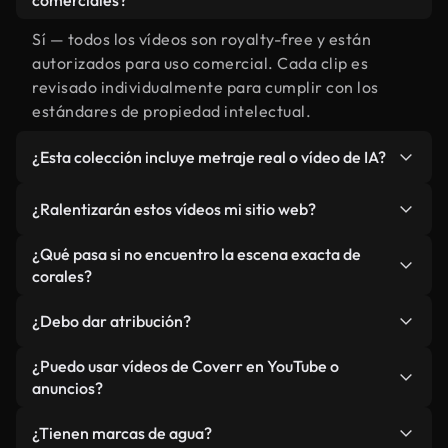
comerciales?
Sí — todos los vídeos son royalty-free y están
autorizados para uso comercial. Cada clip es
revisado individualmente para cumplir con los
estándares de propiedad intelectual.
¿Esta colección incluye metraje real o vídeo de IA?
Ambos. Es una biblioteca híbrida de metraje real
¿Ralentizarán estos vídeos mi sitio web?
relacionado con corales y vídeos generados por IA.
Todo está claramente etiquetado.
No si selecciona nuestras versiones optimizadas
¿Qué pasa si no encuentro la escena exacta de
para web, diseñadas específicamente para uso de
corales?
fondo y para mantener un rendimiento óptimo de
Puedes crear una al instante usando Coverr AI
métricas como LCP.
¿Debo dar atribución?
Studio. Describe la escena, como "corales al
atardecer", y la IA la generará en segundos
No es necesario. Todos los vídeos en nuestra
¿Puedo usar vídeos de Coverr en YouTube o
conforme a nuestros estándares.
biblioteca son royalty-free, aunque siempre se
anuncios?
agradece la mención.
Sí. Todo el metraje puede usarse en vídeos
¿Tienen marcas de agua?
monetizados y anuncios, siempre que no se