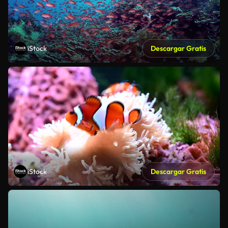
iStock
Descargar Gratis
iStock
Descargar Gratis