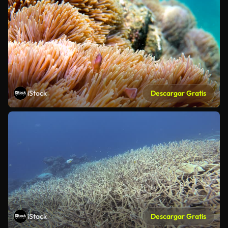
iStock
Descargar Gratis
iStock
Descargar Gratis