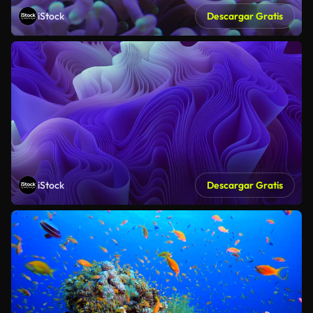
iStock
Descargar Gratis
iStock
Descargar Gratis