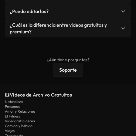
redistribuya el metraje en sí como producto
No. Ninguno de nuestros vídeos incluye marcas de
¿Puedo editarlos?
independiente.
agua. Obtendrá metraje limpio y listo para usar en
cada descarga.
Sí. Eres libre de recortar o mezclar nuestros
¿Cuál es la diferencia entre videos gratuitos y
vídeos. Solo asegúrese de que el producto final no
premium?
se redistribuya como metraje de stock básico.
Los vídeos royalty-free incluyen derechos
comerciales estándar; el contenido premium
ofrece metraje exclusivo, resolución 4K y
¿Aún tiene preguntas?
protecciones de licencia extendidas.
Soporte
Vídeos de Archivo Gratuitos
Naturaleza
Personas
Amor y Relaciones
El Fitness
Videografía aérea
Comida y bebida
Viajes
Transporte