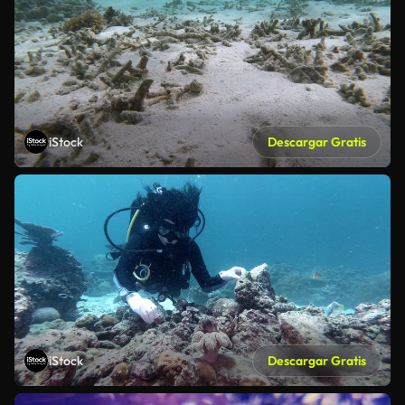
iStock
Descargar Gratis
iStock
Descargar Gratis