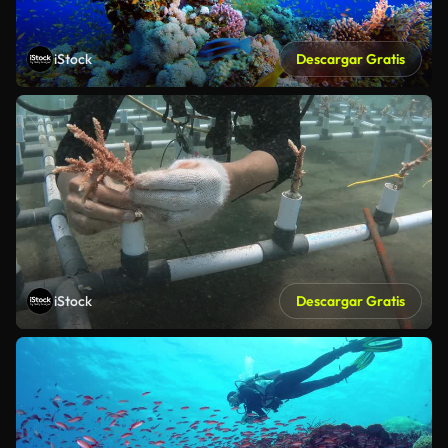
iStock
Descargar Gratis
iStock
Descargar Gratis