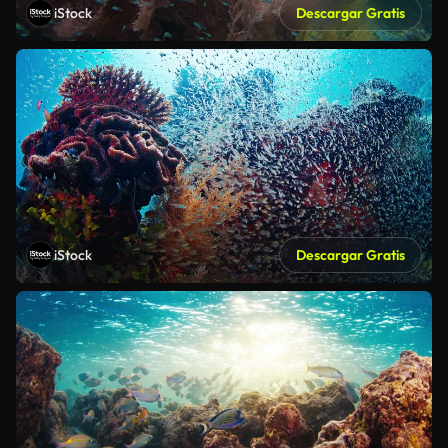
iStock
Descargar Gratis
iStock
Descargar Gratis