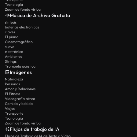
Tecnología
Zoom de fondo virtual
Música de Archivo Gratuita
síntesis
baterías electrónicas
claves
El piano
Cinematográfico
suave
electrónica
Ambientes
Strings
Trompeta acústica
Imágenes
Naturaleza
Personas
Amor y Relaciones
El Fitness
Videografía aérea
Comida y bebida
Viajes
Transporte
Tecnología
Zoom de fondo virtual
Flujos de trabajo de IA
Flujos de Trabajo de IA de Texto a Vídeo