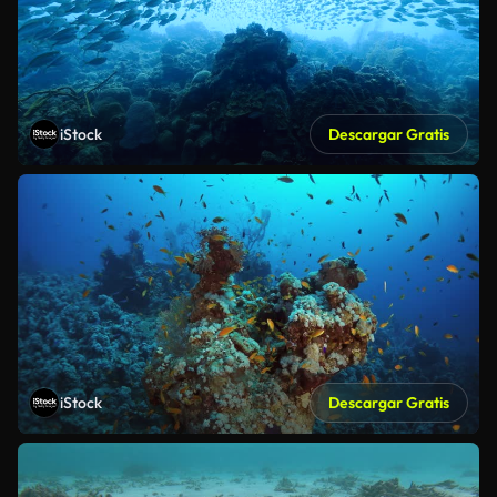
iStock
Descargar Gratis
iStock
Descargar Gratis