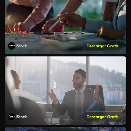
iStock
Descargar Gratis
iStock
Descargar Gratis