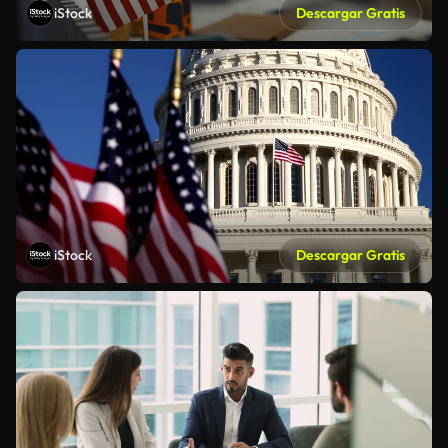
iStock
Descargar Gratis
iStock
Descargar Gratis