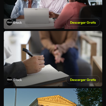
iStock
Descargar Gratis
iStock
Descargar Gratis