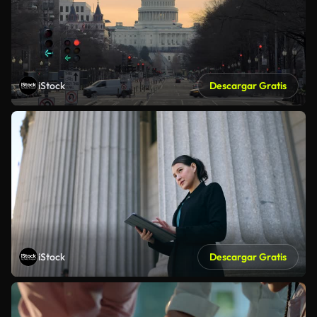
iStock
Descargar Gratis
iStock
Descargar Gratis