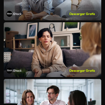
iStock
Descargar Gratis
iStock
Descargar Gratis