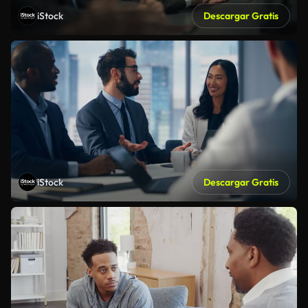
iStock
Descargar Gratis
iStock
Descargar Gratis