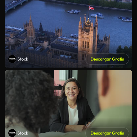
iStock
Descargar Gratis
iStock
Descargar Gratis