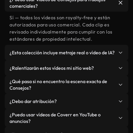
comerciales?
Sí — todos los vídeos son royalty-free y están
autorizados para uso comercial. Cada clip es
revisado individualmente para cumplir con los
estándares de propiedad intelectual.
¿Esta colección incluye metraje real o vídeo de IA?
Ambos. Es una biblioteca híbrida de metraje real
¿Ralentizarán estos vídeos mi sitio web?
relacionado con Consejos y vídeos generados por
IA. Todo está claramente etiquetado.
No si selecciona nuestras versiones optimizadas
¿Qué pasa si no encuentro la escena exacta de
para web, diseñadas específicamente para uso de
Consejos?
fondo y para mantener un rendimiento óptimo de
Puedes crear una al instante usando Coverr AI
métricas como LCP.
¿Debo dar atribución?
Studio. Describe la escena, como "Consejos al
atardecer", y la IA la generará en segundos
No es necesario. Todos los vídeos en nuestra
¿Puedo usar vídeos de Coverr en YouTube o
conforme a nuestros estándares.
biblioteca son royalty-free, aunque siempre se
anuncios?
agradece la mención.
Sí. Todo el metraje puede usarse en vídeos