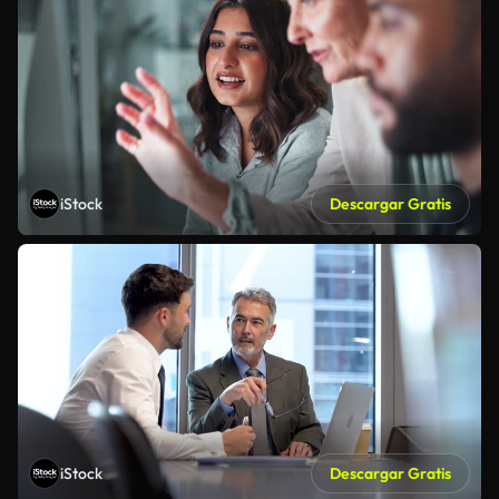
iStock
Descargar Gratis
iStock
Descargar Gratis