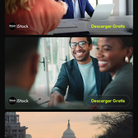
iStock
Descargar Gratis
iStock
Descargar Gratis