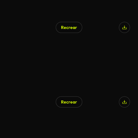
Recrear
Recrear