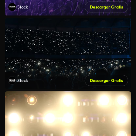
iStock
Descargar Gratis
iStock
Descargar Gratis