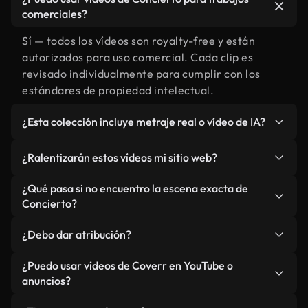
comerciales?
Sí — todos los vídeos son royalty-free y están
autorizados para uso comercial. Cada clip es
revisado individualmente para cumplir con los
estándares de propiedad intelectual.
¿Esta colección incluye metraje real o vídeo de IA?
Ambos. Es una biblioteca híbrida de metraje real
¿Ralentizarán estos vídeos mi sitio web?
relacionado con Concierto y vídeos generados por
IA. Todo está claramente etiquetado.
No si selecciona nuestras versiones optimizadas
¿Qué pasa si no encuentro la escena exacta de
para web, diseñadas específicamente para uso de
Concierto?
fondo y para mantener un rendimiento óptimo de
Puedes crear una al instante usando Coverr AI
métricas como LCP.
¿Debo dar atribución?
Studio. Describe la escena, como "Concierto al
atardecer", y la IA la generará en segundos
No es necesario. Todos los vídeos en nuestra
¿Puedo usar vídeos de Coverr en YouTube o
conforme a nuestros estándares.
biblioteca son royalty-free, aunque siempre se
anuncios?
agradece la mención.
Sí. Todo el metraje puede usarse en vídeos