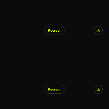
Recrear
Recrear