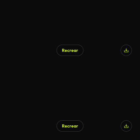
Recrear
Recrear