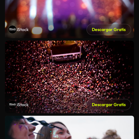
iStock
Descargar Gratis
iStock
Descargar Gratis