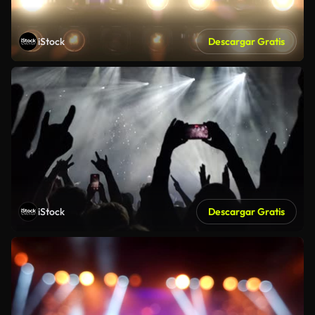
iStock
Descargar Gratis
iStock
Descargar Gratis