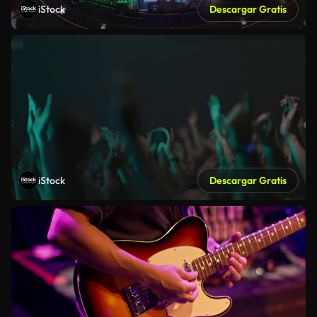
iStock
Descargar Gratis
iStock
Descargar Gratis