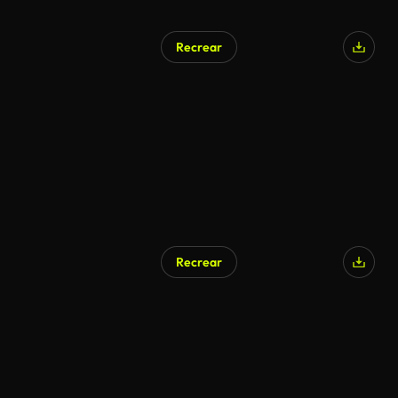
Recrear
Recrear