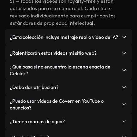
Sí — todos los vídeos son royalty-free y están
autorizados para uso comercial. Cada clip es
revisado individualmente para cumplir con los
estándares de propiedad intelectual.
¿Esta colección incluye metraje real o vídeo de IA?
Ambos. Es una biblioteca híbrida de metraje real
¿Ralentizarán estos vídeos mi sitio web?
relacionado con Celular y vídeos generados por IA.
Todo está claramente etiquetado.
No si selecciona nuestras versiones optimizadas
¿Qué pasa si no encuentro la escena exacta de
para web, diseñadas específicamente para uso de
Celular?
fondo y para mantener un rendimiento óptimo de
Puedes crear una al instante usando Coverr AI
métricas como LCP.
¿Debo dar atribución?
Studio. Describe la escena, como "Celular al
atardecer", y la IA la generará en segundos
No es necesario. Todos los vídeos en nuestra
¿Puedo usar vídeos de Coverr en YouTube o
conforme a nuestros estándares.
biblioteca son royalty-free, aunque siempre se
anuncios?
agradece la mención.
Sí. Todo el metraje puede usarse en vídeos
¿Tienen marcas de agua?
monetizados y anuncios, siempre que no se
redistribuya el metraje en sí como producto
No. Ninguno de nuestros vídeos incluye marcas de