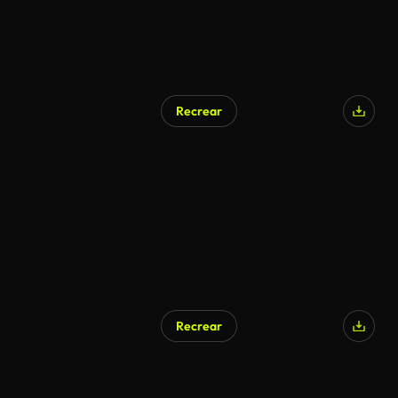
Recrear
Recrear