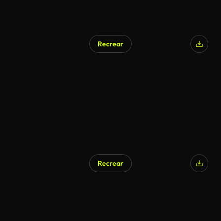
Recrear
Recrear