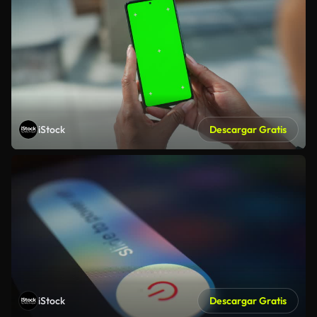
iStock
Descargar Gratis
iStock
Descargar Gratis