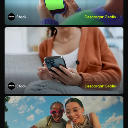
iStock
Descargar Gratis
iStock
Descargar Gratis