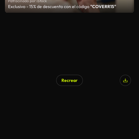
Patrocinado por iStock
Exclusivo - 15% de descuento con el código
"COVERR15"
Recrear