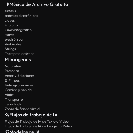
Música de Archivo Gratuita
síntesis
baterías electrónicas
claves
El piano
Cinematográfico
suave
electrónica
Ambientes
Strings
Trompeta acústica
Imágenes
Naturaleza
Personas
Amor y Relaciones
El Fitness
Videografía aérea
Comida y bebida
Viajes
Transporte
Tecnología
Zoom de fondo virtual
Flujos de trabajo de IA
Flujos de Trabajo de IA de Texto a Vídeo
Flujos de Trabajo de IA de Imagen a Vídeo
Modelos de IA