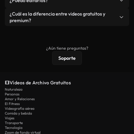
¿Puedo editarlos?
independiente.
agua. Obtendrá metraje limpio y listo para usar en
cada descarga.
Sí. Eres libre de recortar o mezclar nuestros
¿Cuál es la diferencia entre videos gratuitos y
vídeos. Solo asegúrese de que el producto final no
premium?
se redistribuya como metraje de stock básico.
Los vídeos royalty-free incluyen derechos
comerciales estándar; el contenido premium
ofrece metraje exclusivo, resolución 4K y
¿Aún tiene preguntas?
protecciones de licencia extendidas.
Soporte
Vídeos de Archivo Gratuitos
Naturaleza
Personas
Amor y Relaciones
El Fitness
Videografía aérea
Comida y bebida
Viajes
Transporte
Tecnología
Zoom de fondo virtual