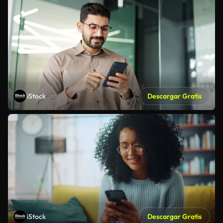
iStock
Descargar Gratis
iStock
Descargar Gratis