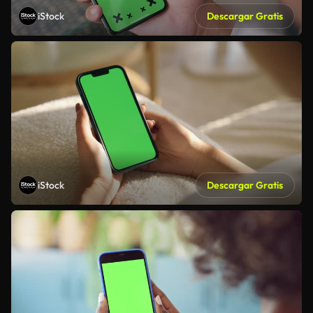
iStock
Descargar Gratis
iStock
Descargar Gratis