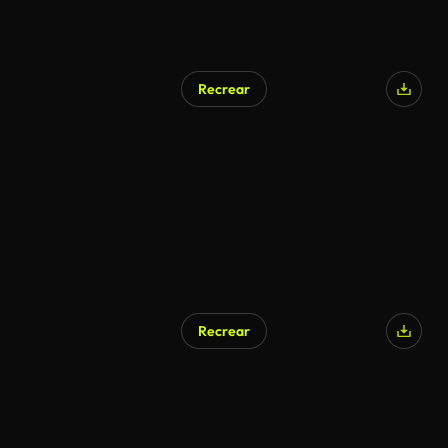
Recrear
Recrear