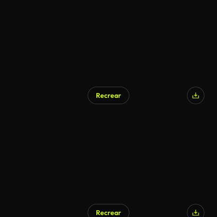
Recrear
Recrear