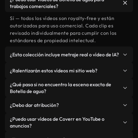
trabajos comerciales?
Sí — todos los vídeos son royalty-free y están
autorizados para uso comercial. Cada clip es
revisado individualmente para cumplir con los
estándares de propiedad intelectual.
¿Esta colección incluye metraje real o vídeo de IA?
Ambos. Es una biblioteca híbrida de metraje real
¿Ralentizarán estos vídeos mi sitio web?
relacionado con Botella de agua y vídeos
generados por IA. Todo está claramente
No si selecciona nuestras versiones optimizadas
¿Qué pasa si no encuentro la escena exacta de
etiquetado.
para web, diseñadas específicamente para uso de
Botella de agua?
fondo y para mantener un rendimiento óptimo de
Puedes crear una al instante usando Coverr AI
métricas como LCP.
¿Debo dar atribución?
Studio. Describe la escena, como "Botella de agua
al atardecer", y la IA la generará en segundos
No es necesario. Todos los vídeos en nuestra
¿Puedo usar vídeos de Coverr en YouTube o
conforme a nuestros estándares.
biblioteca son royalty-free, aunque siempre se
anuncios?
agradece la mención.
Sí. Todo el metraje puede usarse en vídeos