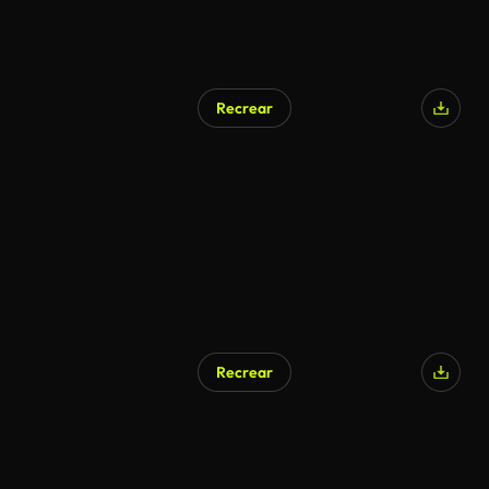
Recrear
Recrear