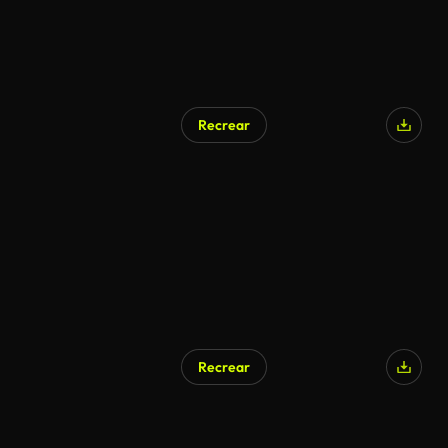
Recrear
Recrear