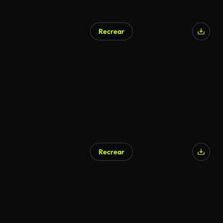
Recrear
Recrear