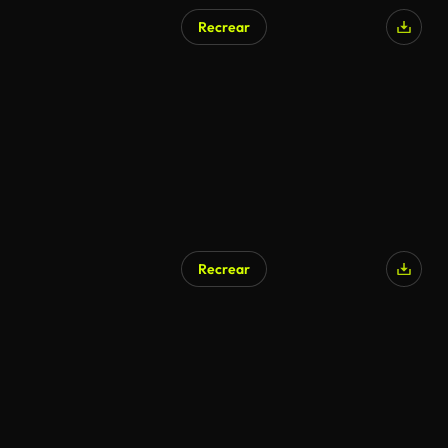
Recrear
Recrear