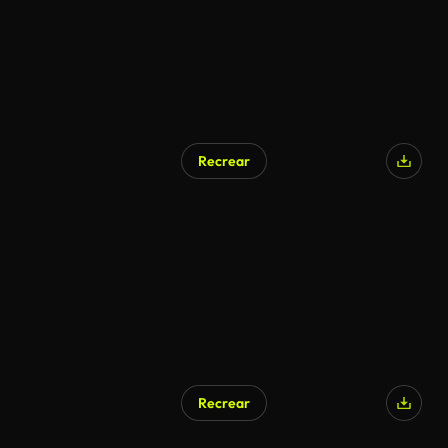
Recrear
Recrear