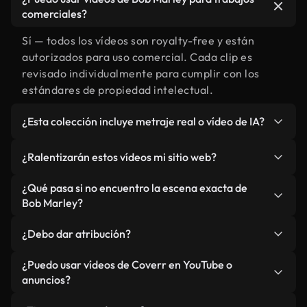
comerciales?
Sí — todos los vídeos son royalty-free y están
autorizados para uso comercial. Cada clip es
revisado individualmente para cumplir con los
estándares de propiedad intelectual.
¿Esta colección incluye metraje real o vídeo de IA?
Ambos. Es una biblioteca híbrida de metraje real
¿Ralentizarán estos vídeos mi sitio web?
relacionado con Bob Marley y vídeos generados
por IA. Todo está claramente etiquetado.
No si selecciona nuestras versiones optimizadas
¿Qué pasa si no encuentro la escena exacta de
para web, diseñadas específicamente para uso de
Bob Marley?
fondo y para mantener un rendimiento óptimo de
Puedes crear una al instante usando Coverr AI
métricas como LCP.
¿Debo dar atribución?
Studio. Describe la escena, como "Bob Marley al
atardecer", y la IA la generará en segundos
No es necesario. Todos los vídeos en nuestra
¿Puedo usar vídeos de Coverr en YouTube o
conforme a nuestros estándares.
biblioteca son royalty-free, aunque siempre se
anuncios?
agradece la mención.
Sí. Todo el metraje puede usarse en vídeos