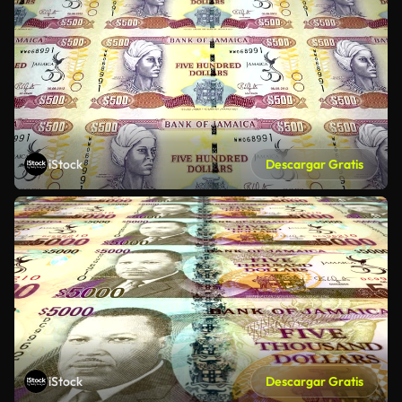
iStock
Descargar Gratis
iStock
Descargar Gratis