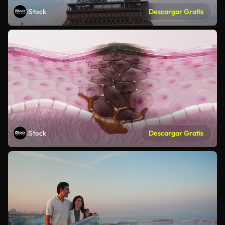
iStock
Descargar Gratis
iStock
Descargar Gratis