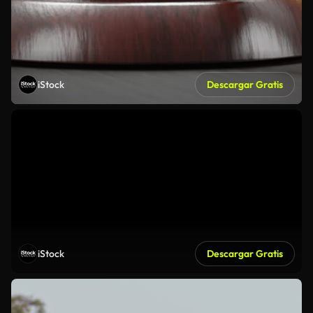
iStock
Descargar Gratis
iStock
Descargar Gratis