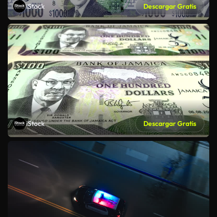
iStock
Descargar Gratis
iStock
Descargar Gratis