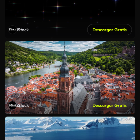
iStock
Descargar Gratis
iStock
Descargar Gratis