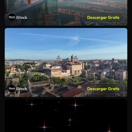
iStock
Descargar Gratis
iStock
Descargar Gratis