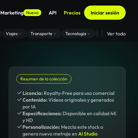
 Marketing
API
Precios
Iniciar sesión
Nuevo
Ver todo
Viajes
Transporte
Tecnología
Zoom De Fondo Virt
Resumen de la colección
Licencia:
Royalty-Free para uso comercial
Contenido:
Vídeos originales y generados
por IA
Especificaciones:
Disponible en calidad 4K
y HD
Personalización:
Mezcla este stock o
genera nuevo metraje en
AI Studio