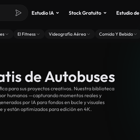
Estudio IA
Stock Gratuito
Estudio de
es
El Fitness
Videografía Aérea
Comida Y Bebida
atis de Autobuses
ca para sus proyectos creativos. Nuestra biblioteca
s por humanos —capturando momentos reales y
enerados por IA para fondos en bucle y visuales
ee y están optimizados para edición en 4K.