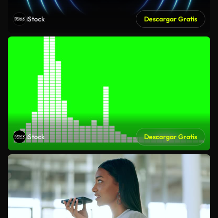
iStock
Descargar Gratis
iStock
Descargar Gratis