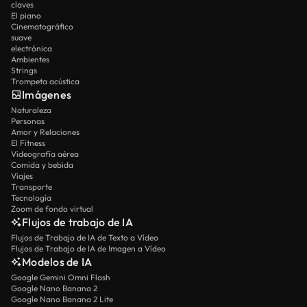
claves
El piano
Cinematográfico
suave
electrónica
Ambientes
Strings
Trompeta acústica
Imágenes
Naturaleza
Personas
Amor y Relaciones
El Fitness
Videografía aérea
Comida y bebida
Viajes
Transporte
Tecnología
Zoom de fondo virtual
Flujos de trabajo de IA
Flujos de Trabajo de IA de Texto a Vídeo
Flujos de Trabajo de IA de Imagen a Vídeo
Modelos de IA
Google Gemini Omni Flash
Google Nano Banana 2
Google Nano Banana 2 Lite