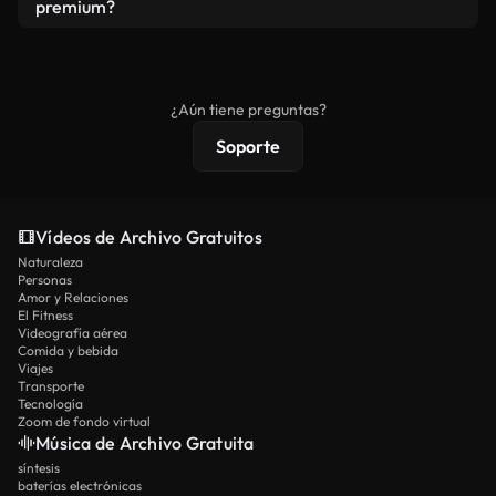
vídeos. Solo asegúrese de que el producto final no
premium?
se redistribuya como metraje de stock básico.
Los vídeos royalty-free incluyen derechos
comerciales estándar; el contenido premium
ofrece metraje exclusivo, resolución 4K y
¿Aún tiene preguntas?
protecciones de licencia extendidas.
Soporte
Vídeos de Archivo Gratuitos
Naturaleza
Personas
Amor y Relaciones
El Fitness
Videografía aérea
Comida y bebida
Viajes
Transporte
Tecnología
Zoom de fondo virtual
Música de Archivo Gratuita
síntesis
baterías electrónicas