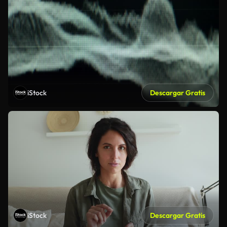
iStock
Descargar Gratis
iStock
Descargar Gratis