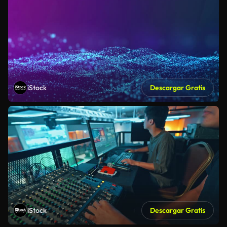
iStock
Descargar Gratis
iStock
Descargar Gratis