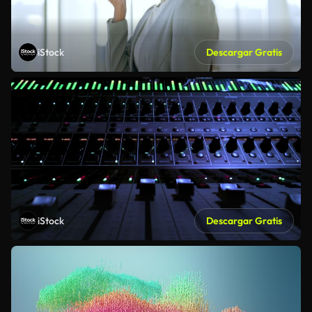
iStock
Descargar Gratis
iStock
Descargar Gratis