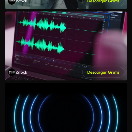
iStock
Descargar Gratis
iStock
Descargar Gratis