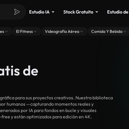
Estudio IA
Stock Gratuito
Estudio de
es
El Fitness
Videografía Aérea
Comida Y Bebida
atis de
áfica para sus proyectos creativos. Nuestra biblioteca
s por humanos —capturando momentos reales y
enerados por IA para fondos en bucle y visuales
y-free y están optimizados para edición en 4K.