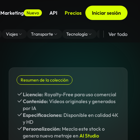
 Marketing
API
Precios
Iniciar sesión
Nuevo
Ver todo
Viajes
Transporte
Tecnología
Zoom De Fondo Virt
Resumen de la colección
Licencia:
Royalty-Free para uso comercial
Contenido:
Vídeos originales y generados
por IA
Especificaciones:
Disponible en calidad 4K
y HD
Personalización:
Mezcla este stock o
genera nuevo metraje en
AI Studio