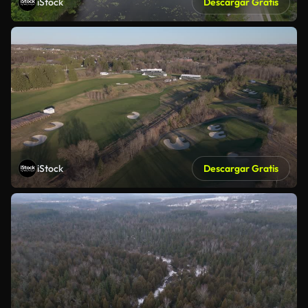
iStock
Descargar Gratis
iStock
Descargar Gratis