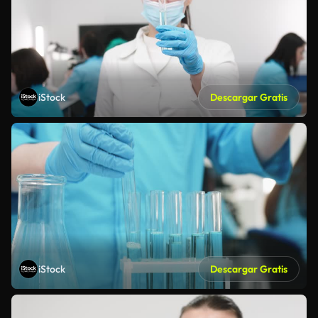
iStock
Descargar Gratis
iStock
Descargar Gratis