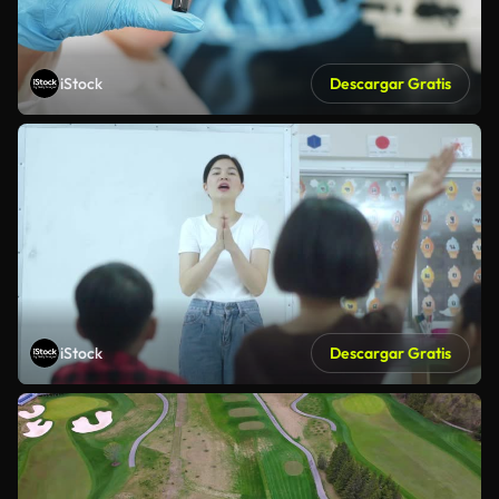
iStock
Descargar Gratis
iStock
Descargar Gratis