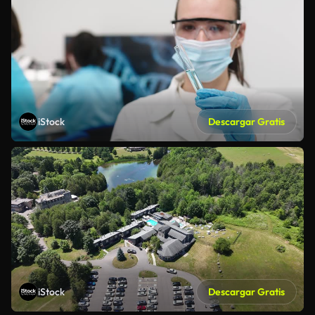
iStock
Descargar Gratis
iStock
Descargar Gratis