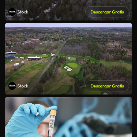
iStock
Descargar Gratis
iStock
Descargar Gratis