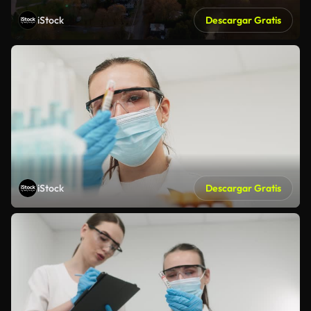
iStock
Descargar Gratis
iStock
Descargar Gratis