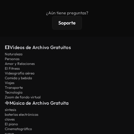
comerciales estándar; el contenido premium
ofrece metraje exclusivo, resolución 4K y
¿Aún tiene preguntas?
protecciones de licencia extendidas.
Soporte
Vídeos de Archivo Gratuitos
Naturaleza
Personas
Amor y Relaciones
El Fitness
Videografía aérea
Comida y bebida
Viajes
Transporte
Tecnología
Zoom de fondo virtual
Música de Archivo Gratuita
síntesis
baterías electrónicas
claves
El piano
Cinematográfico
suave