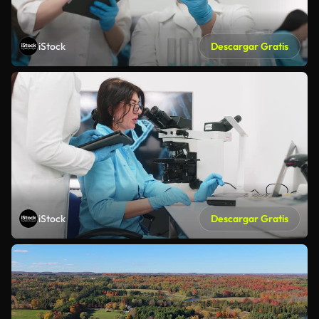
iStock
Descargar Gratis
iStock
Descargar Gratis