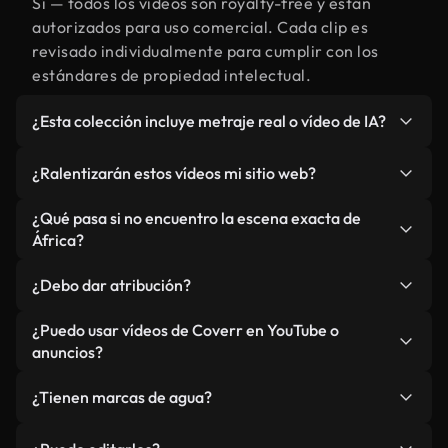
Sí — todos los vídeos son royalty-free y están
autorizados para uso comercial. Cada clip es
revisado individualmente para cumplir con los
estándares de propiedad intelectual.
¿Esta colección incluye metraje real o vídeo de IA?
Ambos. Es una biblioteca híbrida de metraje real
¿Ralentizarán estos vídeos mi sitio web?
relacionado con África y vídeos generados por IA.
Todo está claramente etiquetado.
No si selecciona nuestras versiones optimizadas
¿Qué pasa si no encuentro la escena exacta de
para web, diseñadas específicamente para uso de
África?
fondo y para mantener un rendimiento óptimo de
Puedes crear una al instante usando Coverr AI
métricas como LCP.
¿Debo dar atribución?
Studio. Describe la escena, como "África al
atardecer", y la IA la generará en segundos
No es necesario. Todos los vídeos en nuestra
¿Puedo usar vídeos de Coverr en YouTube o
conforme a nuestros estándares.
biblioteca son royalty-free, aunque siempre se
anuncios?
agradece la mención.
Sí. Todo el metraje puede usarse en vídeos
¿Tienen marcas de agua?
monetizados y anuncios, siempre que no se
redistribuya el metraje en sí como producto
No. Ninguno de nuestros vídeos incluye marcas de