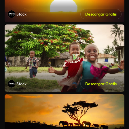
iStock
Descargar Gratis
iStock
Descargar Gratis