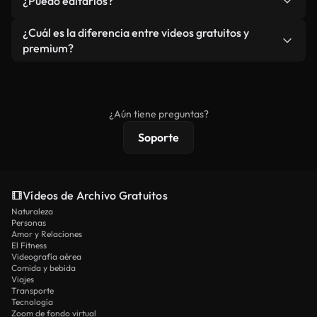
¿Puedo editarlos?
independiente.
agua. Obtendrá metraje limpio y listo para usar en
cada descarga.
Sí. Eres libre de recortar o mezclar nuestros
¿Cuál es la diferencia entre videos gratuitos y
vídeos. Solo asegúrese de que el producto final no
premium?
se redistribuya como metraje de stock básico.
Los vídeos royalty-free incluyen derechos
comerciales estándar; el contenido premium
ofrece metraje exclusivo, resolución 4K y
¿Aún tiene preguntas?
protecciones de licencia extendidas.
Soporte
Vídeos de Archivo Gratuitos
Naturaleza
Personas
Amor y Relaciones
El Fitness
Videografía aérea
Comida y bebida
Viajes
Transporte
Tecnología
Zoom de fondo virtual