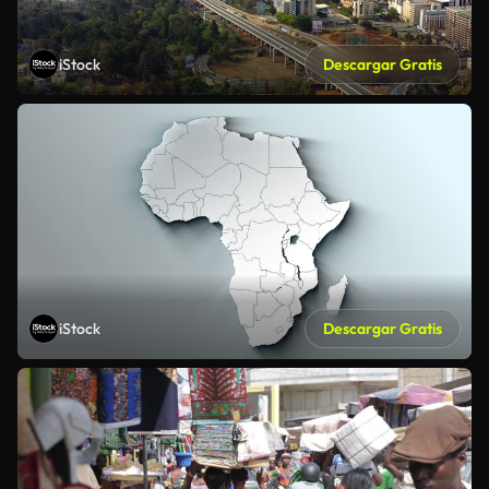
iStock
Descargar Gratis
iStock
Descargar Gratis