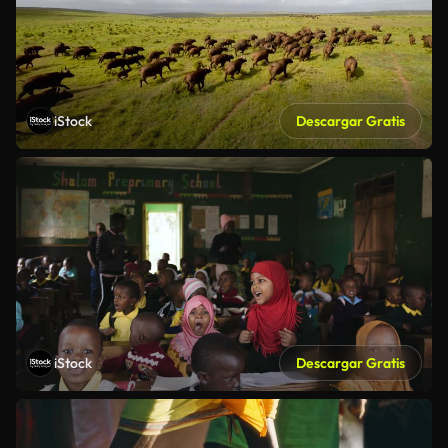
iStock
Descargar Gratis
iStock
Descargar Gratis