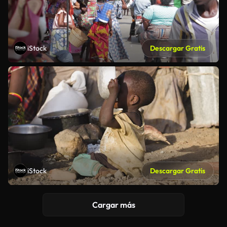
iStock
Descargar Gratis
iStock
Descargar Gratis
Cargar más