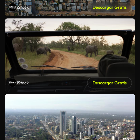
iStock
Descargar Gratis
iStock
Descargar Gratis