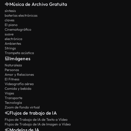
Música de Archivo Gratuita
síntesis
baterías electrónicas
claves
El piano
Cinematográfico
suave
electrónica
Ambientes
Strings
Trompeta acústica
Imágenes
Naturaleza
Personas
Amor y Relaciones
El Fitness
Videografía aérea
Comida y bebida
Viajes
Transporte
Tecnología
Zoom de fondo virtual
Flujos de trabajo de IA
Flujos de Trabajo de IA de Texto a Vídeo
Flujos de Trabajo de IA de Imagen a Vídeo
Modelos de IA