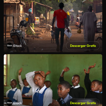
iStock
Descargar Gratis
iStock
Descargar Gratis