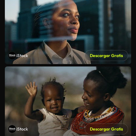
iStock
Descargar Gratis
iStock
Descargar Gratis