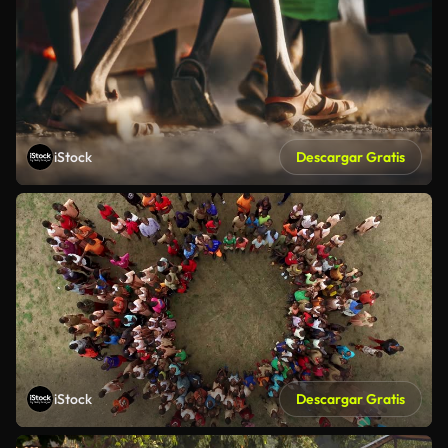
iStock
Descargar Gratis
iStock
Descargar Gratis