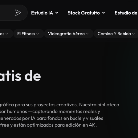
Estudio IA
Stock Gratuito
Estudio de
es
El Fitness
Videografía Aérea
Comida Y Bebida
atis de
áfica para sus proyectos creativos. Nuestra biblioteca
s por humanos —capturando momentos reales y
enerados por IA para fondos en bucle y visuales
-free y están optimizados para edición en 4K.