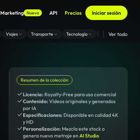
 Marketing
API
Precios
Iniciar sesión
Nuevo
Ver todo
Viajes
Transporte
Tecnología
Zoom De Fondo Virt
Resumen de la colección
Licencia:
Royalty-Free para uso comercial
Contenido:
Vídeos originales y generados
por IA
Especificaciones:
Disponible en calidad 4K
y HD
Personalización:
Mezcla este stock o
genera nuevo metraje en
AI Studio