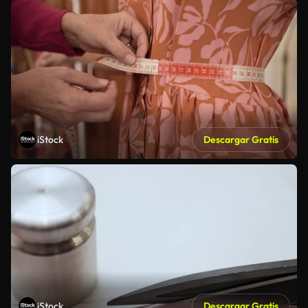
iStock
Descargar Gratis
iStock
Descargar Gratis