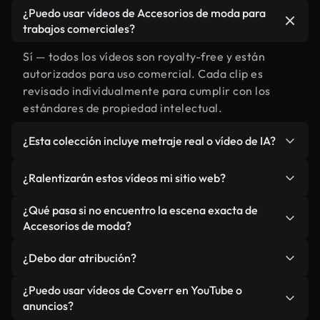
¿Puedo usar vídeos de Accesorios de moda para
trabajos comerciales?
Sí — todos los vídeos son royalty-free y están
autorizados para uso comercial. Cada clip es
revisado individualmente para cumplir con los
estándares de propiedad intelectual.
¿Esta colección incluye metraje real o vídeo de IA?
Ambos. Es una biblioteca híbrida de metraje real
¿Ralentizarán estos vídeos mi sitio web?
relacionado con Accesorios de moda y vídeos
generados por IA. Todo está claramente
No si selecciona nuestras versiones optimizadas
¿Qué pasa si no encuentro la escena exacta de
etiquetado.
para web, diseñadas específicamente para uso de
Accesorios de moda?
fondo y para mantener un rendimiento óptimo de
Puedes crear una al instante usando Coverr AI
métricas como LCP.
¿Debo dar atribución?
Studio. Describe la escena, como "Accesorios de
moda al atardecer", y la IA la generará en
No es necesario. Todos los vídeos en nuestra
¿Puedo usar vídeos de Coverr en YouTube o
segundos conforme a nuestros estándares.
biblioteca son royalty-free, aunque siempre se
anuncios?
agradece la mención.