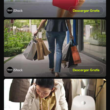
iStock
Descargar Gratis
iStock
Descargar Gratis