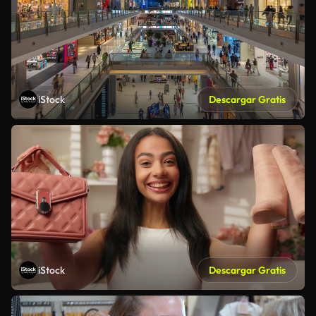
iStock
Descargar Gratis
iStock
Descargar Gratis