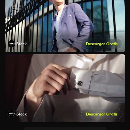
iStock
Descargar Gratis
iStock
Descargar Gratis