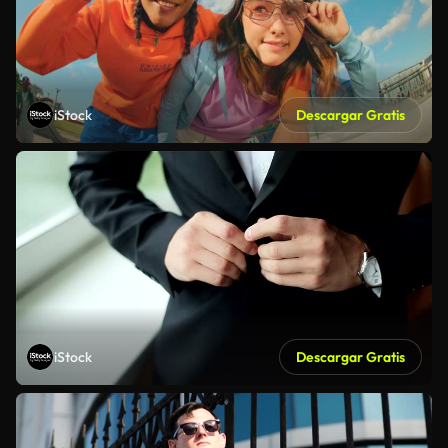
iStock
Descargar Gratis
iStock
Descargar Gratis