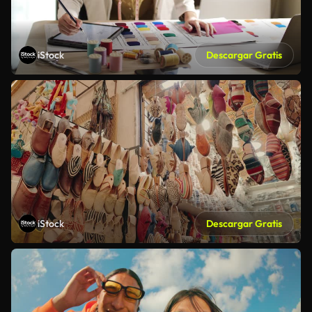
iStock
Descargar Gratis
iStock
Descargar Gratis