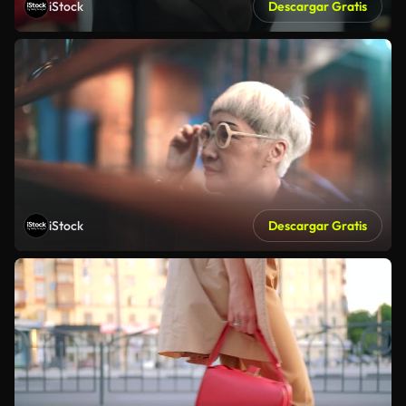
iStock
Descargar Gratis
iStock
Descargar Gratis