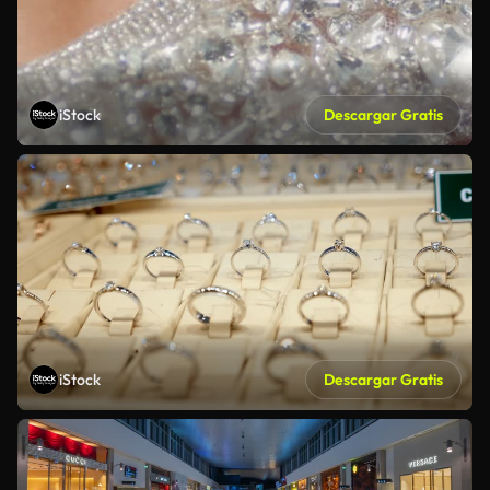
iStock
Descargar Gratis
iStock
Descargar Gratis