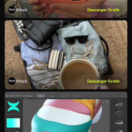
iStock
Descargar Gratis
iStock
Descargar Gratis