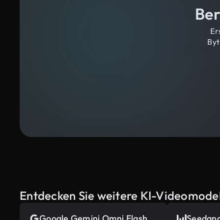
Ber
Er
Byt
Entdecken Sie weitere KI-Videomodel
Google Gemini Omni Flash
Seedanc