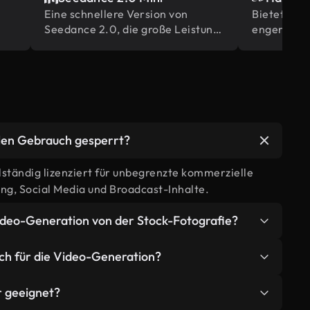
Eine schnellere Version von
Bietet gla
Seedance 2.0, die große Leistung
engere aud
und hohe
Synchronis
Generationsgeschwindigkeit zu
Szenen, ba
geringeren Kosten bietet.
Originalmo
llen Gebrauch gesperrt?
llständig lizenziert für unbegrenzte kommerzielle
g, Social Media und Broadcast-Inhalte.
Video-Generation von der Stock-Fotografie?
nen, die genau auf Ihre kreative Vision
h für die Video-Generation?
 zu bereits bestehenden Aktienbibliotheken.Es
bilität und einzigartige, noch nie zuvor gesehenen
limits für einzelne Schöpfer, Pro-Mitglieder
er geeignet?
en.
nturarbeit und Ultimate-Mitglieder genießen