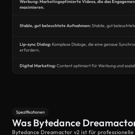
Werbung: Marketingoptimierte Videos, die das Engagement
maximieren.
Stable, gut beleuchtete Aufnahmen:
Stabile, gut beleucht
Lip-sync Dialog:
Komplexe Dialoge, die eine genaue Synchro
erfordern.
Digital Marketing:
Content optimiert für Werbung und sozia
Spezifikationen
Was Bytedance Dreamactor 
Bytedance Dreamactor v2 ist für professionelle