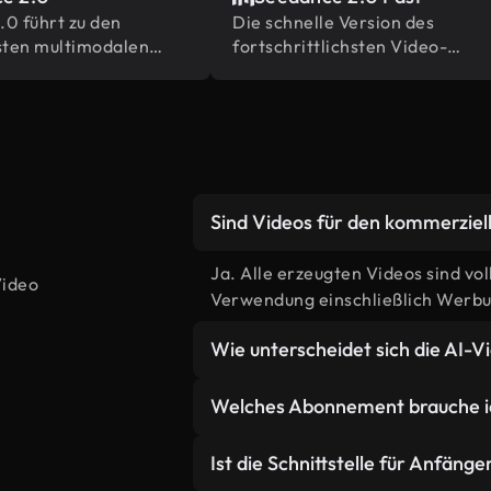
0 führt zu den
Die schnelle Version des
ten multimodalen
fortschrittlichsten Video-
renz- und
Generationsmodells von
sfunktionen in der
ByteDance
Sind Videos für den kommerzie
Ja. Alle erzeugten Videos sind vo
Video
Verwendung einschließlich Werbun
Wie unterscheidet sich die AI-
AI erstellt benutzerdefinierte Sze
Welches Abonnement brauche ic
zugeschnitten sind, im Gegensatz
bietet unbegrenzte kreative Flexi
Plus-Mitglieder erhalten Standard
Ist die Schnittstelle für Anfäng
Inhalte ohne Lizenzbeschränkung
erhalten erhöhte Credits für Age