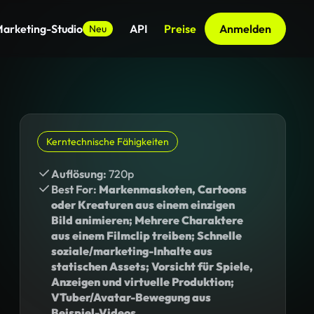
arketing-Studio
API
Preise
Anmelden
Neu
Kerntechnische Fähigkeiten
Auflösung:
720p
Best For:
Markenmaskoten, Cartoons
oder Kreaturen aus einem einzigen
Bild animieren; Mehrere Charaktere
aus einem Filmclip treiben; Schnelle
soziale/marketing-Inhalte aus
statischen Assets; Vorsicht für Spiele,
Anzeigen und virtuelle Produktion;
VTuber/Avatar-Bewegung aus
Beispiel-Videos