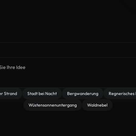
er Strand
Stadt bei Nacht
Bergwanderung
Regnerisches 
Wüstensonnenuntergang
Waldnebel