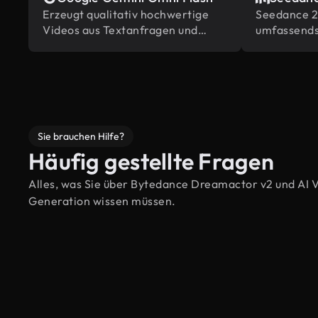
Erzeugt qualitativ hochwertige
Seedance 2.
Videos aus Textanfragen und
umfassends
Bildern, angetrieben von Gemini's
Inhaltsrefe
eingebautem Weltwissen.
Bearbeitung
Branche
Sie brauchen Hilfe?
Häufig gestellte Fragen
Alles, was Sie über Bytedance Dreamactor v2 und AI 
Generation wissen müssen.