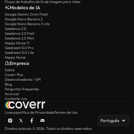
Fluxos de trabalho de IA de imagem para vídeo
Modelos de IA
Google Gemini Omni Flash
Google Nano Banana 2
Google Nano Banana 2 Lite
Seedance 2.0
Seedance 2.0 Fast
Seedance 2.0 Mini
Happy Horse 1.1
Seedream 5.0 Pro
Seedream 5.0 Lite
Happy Horse
Empresa
Sobre
Coverr Plus
Desenvolvedores / API
Blog
Perguntas frequentes
Anunciar
Contacte-nos
Licença
política de Privacidade
Termos de Uso
Português
Direitos autorais © 2026. Todos os direitos reservados.