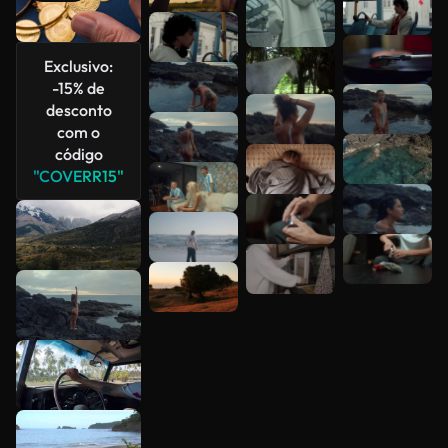
Veja mais
Exclusivo:
-15% de
desconto
com o
código
"COVERR15"