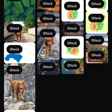
iStock
iStock
iStock
iStock
iStock
iStock
iStock
iStock
iStock
iStock
iStock
iStock
iStock
iStock
iStock
Ver más