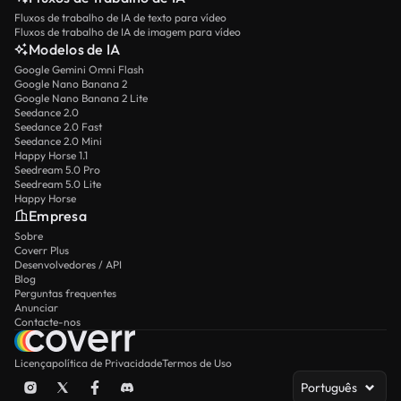
Fluxos de trabalho de IA de texto para vídeo
Fluxos de trabalho de IA de imagem para vídeo
Modelos de IA
Google Gemini Omni Flash
Google Nano Banana 2
Google Nano Banana 2 Lite
Seedance 2.0
Seedance 2.0 Fast
Seedance 2.0 Mini
Happy Horse 1.1
Seedream 5.0 Pro
Seedream 5.0 Lite
Happy Horse
Empresa
Sobre
Coverr Plus
Desenvolvedores / API
Blog
Perguntas frequentes
Anunciar
Contacte-nos
Licença
política de Privacidade
Termos de Uso
Português