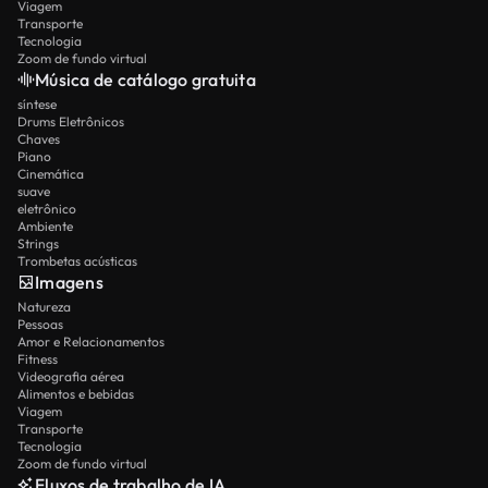
Viagem
Transporte
Tecnologia
Zoom de fundo virtual
Música de catálogo gratuita
síntese
Drums Eletrônicos
Chaves
Piano
Cinemática
suave
eletrônico
Ambiente
Strings
Trombetas acústicas
Imagens
Natureza
Pessoas
Amor e Relacionamentos
Fitness
Videografia aérea
Alimentos e bebidas
Viagem
Transporte
Tecnologia
Zoom de fundo virtual
Fluxos de trabalho de IA