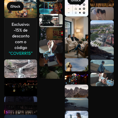
iStock
iStock
Veja mais
Exclusivo:
-15% de
desconto
com o
código
"COVERR15"